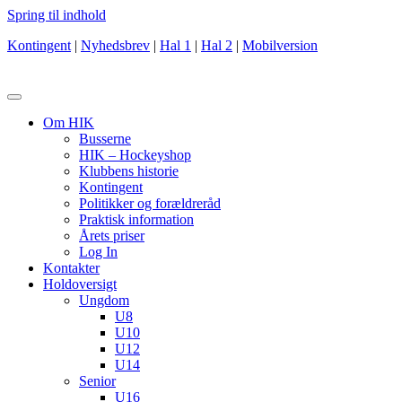
Spring til indhold
Kontingent
|
Nyhedsbrev
|
Hal 1
|
Hal 2
|
Mobilversion
Om HIK
Busserne
HIK – Hockeyshop
Klubbens historie
Kontingent
Politikker og forældreråd
Praktisk information
Årets priser
Log In
Kontakter
Holdoversigt
Ungdom
U8
U10
U12
U14
Senior
U16