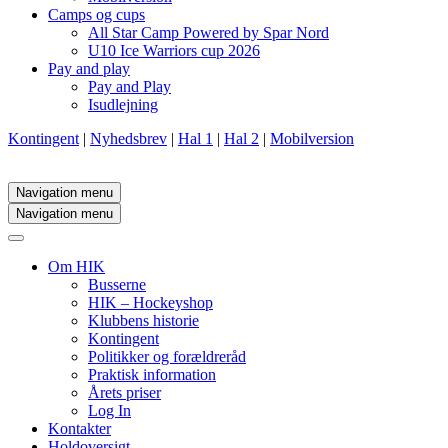
Camps og cups
All Star Camp Powered by Spar Nord
U10 Ice Warriors cup 2026
Pay and play
Pay and Play
Isudlejning
Kontingent
|
Nyhedsbrev
|
Hal 1
|
Hal 2
|
Mobilversion
Navigation menu
Navigation menu
Om HIK
Busserne
HIK – Hockeyshop
Klubbens historie
Kontingent
Politikker og forældreråd
Praktisk information
Årets priser
Log In
Kontakter
Holdoversigt