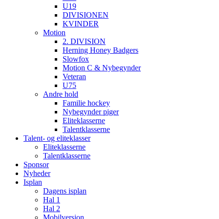
U19
DIVISIONEN
KVINDER
Motion
2. DIVISION
Herning Honey Badgers
Slowfox
Motion C & Nybegynder
Veteran
U75
Andre hold
Familie hockey
Nybegynder piger
Eliteklasserne
Talentklasserne
Talent- og eliteklasser
Eliteklasserne
Talentklasserne
Sponsor
Nyheder
Isplan
Dagens isplan
Hal 1
Hal 2
Mobilversion