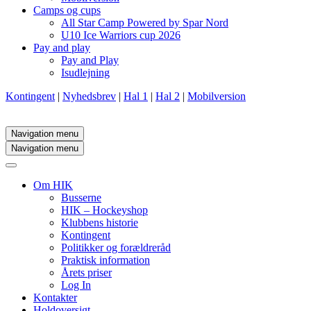
Camps og cups
All Star Camp Powered by Spar Nord
U10 Ice Warriors cup 2026
Pay and play
Pay and Play
Isudlejning
Kontingent
|
Nyhedsbrev
|
Hal 1
|
Hal 2
|
Mobilversion
Navigation menu
Navigation menu
Om HIK
Busserne
HIK – Hockeyshop
Klubbens historie
Kontingent
Politikker og forældreråd
Praktisk information
Årets priser
Log In
Kontakter
Holdoversigt