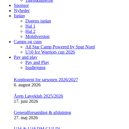
Talentklasserne
Sponsor
Nyheder
Isplan
Dagens isplan
Hal 1
Hal 2
Mobilversion
Camps og cups
All Star Camp Powered by Spar Nord
U10 Ice Warriors cup 2026
Pay and play
Pay and Play
Isudlejning
Kontingent for sæsonen 2026/2027
6. august 2026
Årets Løveklub 2025/2026
17. juni 2026
Generalforsamling & afslutning
27. maj 2026
U16 & U18 DM GULD!