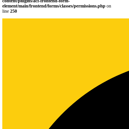
content/plugins/acf-frontend-form-
element/main/frontend/forms/classes/permissions.php
on
line
250