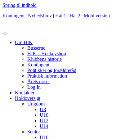
Spring til indhold
Kontingent
|
Nyhedsbrev
|
Hal 1
|
Hal 2
|
Mobilversion
Om HIK
Busserne
HIK – Hockeyshop
Klubbens historie
Kontingent
Politikker og forældreråd
Praktisk information
Årets priser
Log In
Kontakter
Holdoversigt
Ungdom
U8
U10
U12
U14
Senior
U16