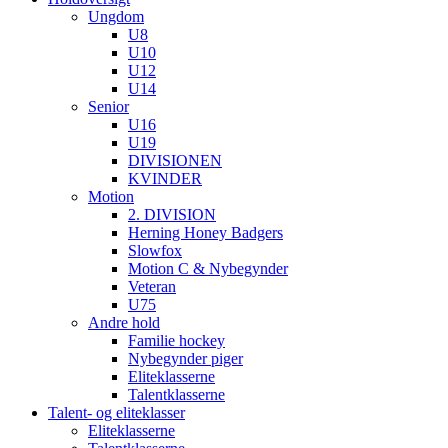
Ungdom
U8
U10
U12
U14
Senior
U16
U19
DIVISIONEN
KVINDER
Motion
2. DIVISION
Herning Honey Badgers
Slowfox
Motion C & Nybegynder
Veteran
U75
Andre hold
Familie hockey
Nybegynder piger
Eliteklasserne
Talentklasserne
Talent- og eliteklasser
Eliteklasserne