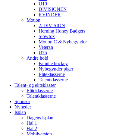
U19
DIVISIONEN
KVINDER
Motion
2. DIVISION
Herning Honey Badgers
Slowfox
Motion C & Nybegynder
Veteran
U75
Andre hold
Familie hockey
Nybegynder piger
Eliteklasserne
Talentklasserne
Talent- og eliteklasser
Eliteklasserne
Talentklasserne
Sponsor
Nyheder
Isplan
Dagens isplan
Hal 1
Hal 2
Mobilversion