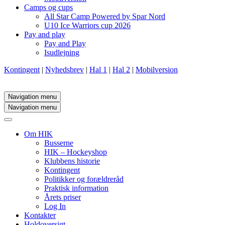
Camps og cups
All Star Camp Powered by Spar Nord
U10 Ice Warriors cup 2026
Pay and play
Pay and Play
Isudlejning
Kontingent
|
Nyhedsbrev
|
Hal 1
|
Hal 2
|
Mobilversion
Navigation menu
Navigation menu
Om HIK
Busserne
HIK – Hockeyshop
Klubbens historie
Kontingent
Politikker og forældreråd
Praktisk information
Årets priser
Log In
Kontakter
Holdoversigt