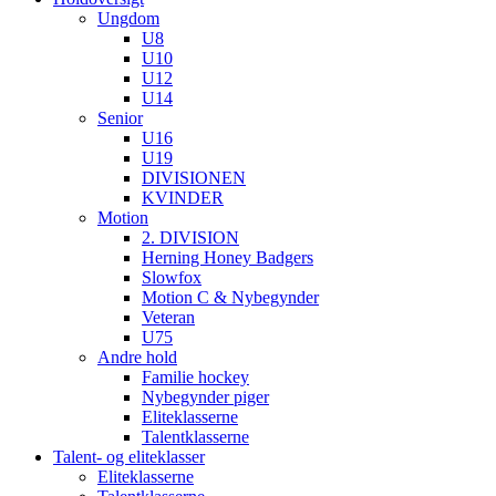
Ungdom
U8
U10
U12
U14
Senior
U16
U19
DIVISIONEN
KVINDER
Motion
2. DIVISION
Herning Honey Badgers
Slowfox
Motion C & Nybegynder
Veteran
U75
Andre hold
Familie hockey
Nybegynder piger
Eliteklasserne
Talentklasserne
Talent- og eliteklasser
Eliteklasserne