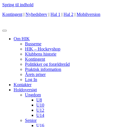
Spring til indhold
Kontingent
|
Nyhedsbrev
|
Hal 1
|
Hal 2
|
Mobilversion
Om HIK
Busserne
HIK – Hockeyshop
Klubbens historie
Kontingent
Politikker og forældreråd
Praktisk information
Årets priser
Log In
Kontakter
Holdoversigt
Ungdom
U8
U10
U12
U14
Senior
U16