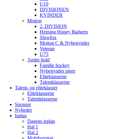
U19
DIVISIONEN
KVINDER
Motion
2. DIVISION
Herning Honey Badgers
Slowfox
Motion C & Nybegynder
Veteran
U75
Andre hold
Familie hockey
Nybegynder piger
Eliteklasserne
Talentklasserne
Talent- og eliteklasser
Eliteklasserne
Talentklasserne
Sponsor
Nyheder
Isplan
Dagens isplan
Hal 1
Hal 2
Mobilversion