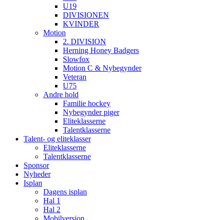
U19
DIVISIONEN
KVINDER
Motion
2. DIVISION
Herning Honey Badgers
Slowfox
Motion C & Nybegynder
Veteran
U75
Andre hold
Familie hockey
Nybegynder piger
Eliteklasserne
Talentklasserne
Talent- og eliteklasser
Eliteklasserne
Talentklasserne
Sponsor
Nyheder
Isplan
Dagens isplan
Hal 1
Hal 2
Mobilversion