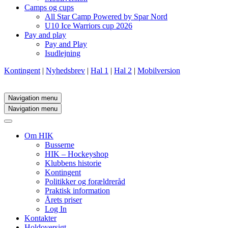
Camps og cups
All Star Camp Powered by Spar Nord
U10 Ice Warriors cup 2026
Pay and play
Pay and Play
Isudlejning
Kontingent
|
Nyhedsbrev
|
Hal 1
|
Hal 2
|
Mobilversion
Navigation menu
Navigation menu
Om HIK
Busserne
HIK – Hockeyshop
Klubbens historie
Kontingent
Politikker og forældreråd
Praktisk information
Årets priser
Log In
Kontakter
Holdoversigt