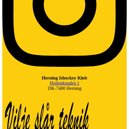
Herning Ishockey Klub
Holingknuden 1
DK-7400 Herning