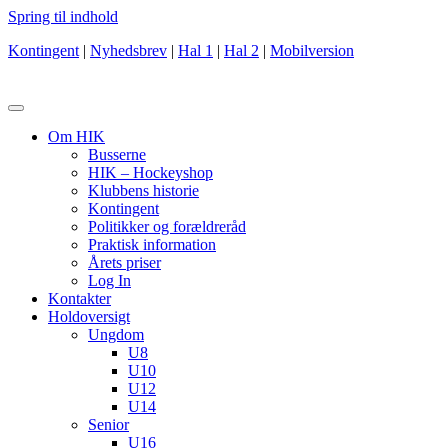
Spring til indhold
Kontingent
|
Nyhedsbrev
|
Hal 1
|
Hal 2
|
Mobilversion
Om HIK
Busserne
HIK – Hockeyshop
Klubbens historie
Kontingent
Politikker og forældreråd
Praktisk information
Årets priser
Log In
Kontakter
Holdoversigt
Ungdom
U8
U10
U12
U14
Senior
U16