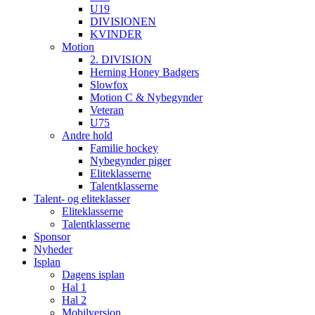
U19
DIVISIONEN
KVINDER
Motion
2. DIVISION
Herning Honey Badgers
Slowfox
Motion C & Nybegynder
Veteran
U75
Andre hold
Familie hockey
Nybegynder piger
Eliteklasserne
Talentklasserne
Talent- og eliteklasser
Eliteklasserne
Talentklasserne
Sponsor
Nyheder
Isplan
Dagens isplan
Hal 1
Hal 2
Mobilversion