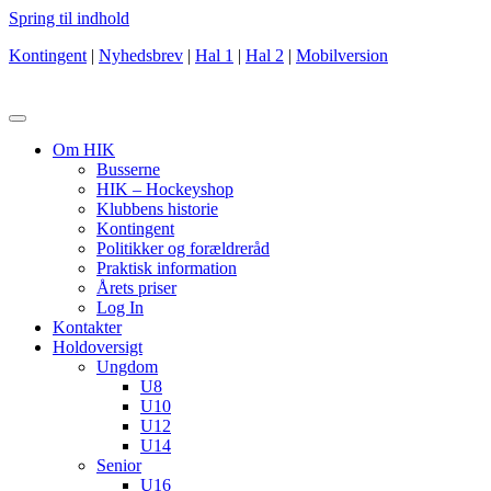
Spring til indhold
Kontingent
|
Nyhedsbrev
|
Hal 1
|
Hal 2
|
Mobilversion
Om HIK
Busserne
HIK – Hockeyshop
Klubbens historie
Kontingent
Politikker og forældreråd
Praktisk information
Årets priser
Log In
Kontakter
Holdoversigt
Ungdom
U8
U10
U12
U14
Senior
U16