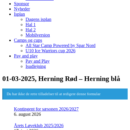
Sponsor
Nyheder
Isplan
Dagens isplan
Hal 1
Hal 2
Mobilversion
Camps og cups
All Star Camp Powered by Spar Nord
U10 Ice Warriors cup 2026
Pay and play
Pay and Play
Isudlejning
01-03-2025, Herning Rød – Herning blå
Du har ikke de rette tilladelser til at redigere denne formular
Kontingent for sæsonen 2026/2027
6. august 2026
Årets Løveklub 2025/2026