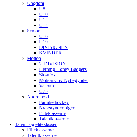
Ungdom
U8
U10
U12
U14
Senior
U16
U19
DIVISIONEN
KVINDER
Motion
2. DIVISION
Herning Honey Badgers
Slowfox
Motion C & Nybegynder
Veteran
U75
Andre hold
Familie hockey
Nybegynder piger
Eliteklasserne
Talentklasserne
Talent- og eliteklasser
Eliteklasserne
Talentklasserne