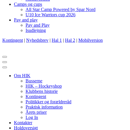
Camps og cups
All Star Camp Powered by Spar Nord
U10 Ice Warriors cup 2026
Pay and play
Pay and Play
Isudlejning
Kontingent
|
Nyhedsbrev
|
Hal 1
|
Hal 2
|
Mobilversion
Navigation
menu
Navigation
menu
Om HIK
Busserne
HIK – Hockeyshop
Klubbens historie
Kontingent
Politikker og forældreråd
Praktisk information
Årets priser
Log In
Kontakter
Holdoversigt