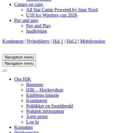
Camps og cups
All Star Camp Powered by Spar Nord
U10 Ice Warriors cup 2026
Pay and play
Pay and Play
Isudlejning
Kontingent
|
Nyhedsbrev
|
Hal 1
|
Hal 2
|
Mobilversion
Navigation menu
Navigation menu
Om HIK
Busserne
HIK – Hockeyshop
Klubbens historie
Kontingent
Politikker og forældreråd
Praktisk information
Årets priser
Log In
Kontakter
Holdoversigt