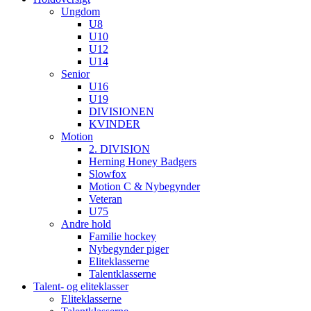
Ungdom
U8
U10
U12
U14
Senior
U16
U19
DIVISIONEN
KVINDER
Motion
2. DIVISION
Herning Honey Badgers
Slowfox
Motion C & Nybegynder
Veteran
U75
Andre hold
Familie hockey
Nybegynder piger
Eliteklasserne
Talentklasserne
Talent- og eliteklasser
Eliteklasserne