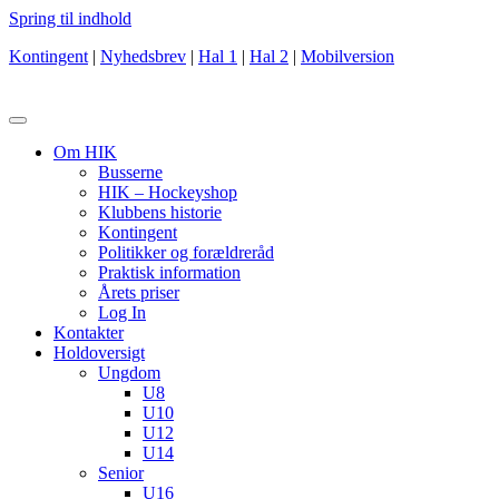
Spring til indhold
Kontingent
|
Nyhedsbrev
|
Hal 1
|
Hal 2
|
Mobilversion
Om HIK
Busserne
HIK – Hockeyshop
Klubbens historie
Kontingent
Politikker og forældreråd
Praktisk information
Årets priser
Log In
Kontakter
Holdoversigt
Ungdom
U8
U10
U12
U14
Senior
U16