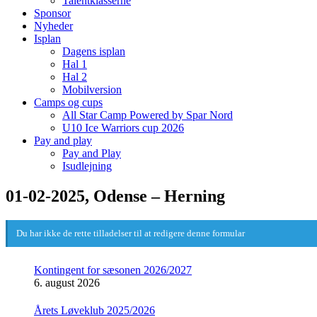
Talentklasserne
Sponsor
Nyheder
Isplan
Dagens isplan
Hal 1
Hal 2
Mobilversion
Camps og cups
All Star Camp Powered by Spar Nord
U10 Ice Warriors cup 2026
Pay and play
Pay and Play
Isudlejning
01-02-2025, Odense – Herning
Du har ikke de rette tilladelser til at redigere denne formular
Kontingent for sæsonen 2026/2027
6. august 2026
Årets Løveklub 2025/2026