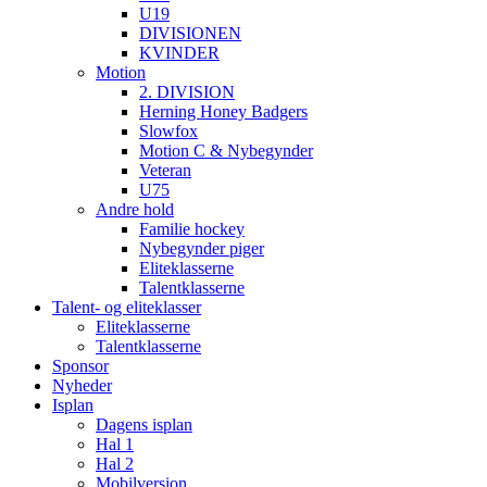
U19
DIVISIONEN
KVINDER
Motion
2. DIVISION
Herning Honey Badgers
Slowfox
Motion C & Nybegynder
Veteran
U75
Andre hold
Familie hockey
Nybegynder piger
Eliteklasserne
Talentklasserne
Talent- og eliteklasser
Eliteklasserne
Talentklasserne
Sponsor
Nyheder
Isplan
Dagens isplan
Hal 1
Hal 2
Mobilversion