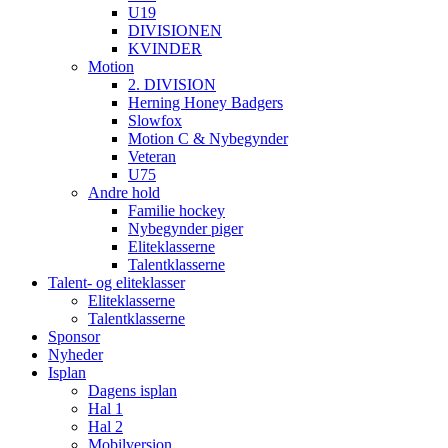
U19
DIVISIONEN
KVINDER
Motion
2. DIVISION
Herning Honey Badgers
Slowfox
Motion C & Nybegynder
Veteran
U75
Andre hold
Familie hockey
Nybegynder piger
Eliteklasserne
Talentklasserne
Talent- og eliteklasser
Eliteklasserne
Talentklasserne
Sponsor
Nyheder
Isplan
Dagens isplan
Hal 1
Hal 2
Mobilversion