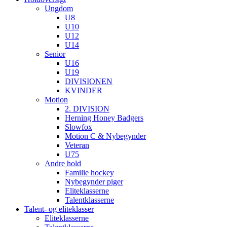
Ungdom
U8
U10
U12
U14
Senior
U16
U19
DIVISIONEN
KVINDER
Motion
2. DIVISION
Herning Honey Badgers
Slowfox
Motion C & Nybegynder
Veteran
U75
Andre hold
Familie hockey
Nybegynder piger
Eliteklasserne
Talentklasserne
Talent- og eliteklasser
Eliteklasserne