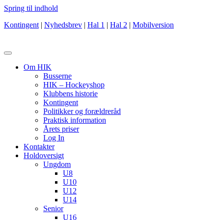
Spring til indhold
Kontingent
|
Nyhedsbrev
|
Hal 1
|
Hal 2
|
Mobilversion
Om HIK
Busserne
HIK – Hockeyshop
Klubbens historie
Kontingent
Politikker og forældreråd
Praktisk information
Årets priser
Log In
Kontakter
Holdoversigt
Ungdom
U8
U10
U12
U14
Senior
U16