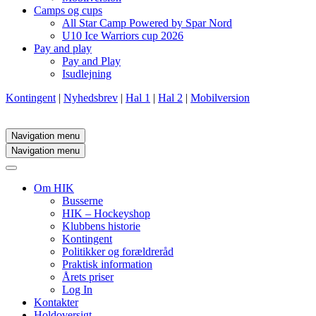
Camps og cups
All Star Camp Powered by Spar Nord
U10 Ice Warriors cup 2026
Pay and play
Pay and Play
Isudlejning
Kontingent
|
Nyhedsbrev
|
Hal 1
|
Hal 2
|
Mobilversion
Navigation menu
Navigation menu
Om HIK
Busserne
HIK – Hockeyshop
Klubbens historie
Kontingent
Politikker og forældreråd
Praktisk information
Årets priser
Log In
Kontakter
Holdoversigt