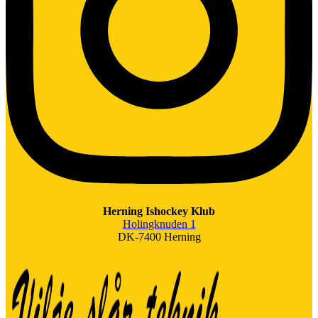
Herning Ishockey Klub
Holingknuden 1
DK-7400 Herning