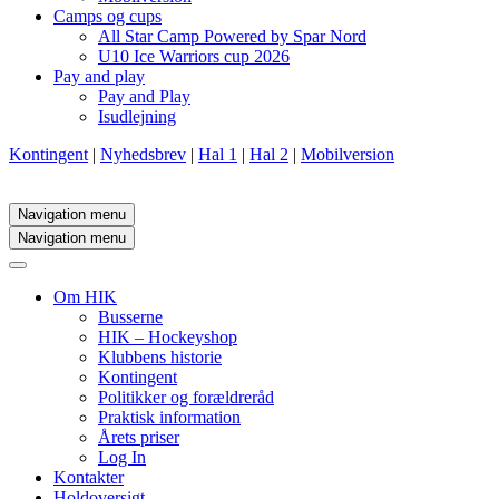
Camps og cups
All Star Camp Powered by Spar Nord
U10 Ice Warriors cup 2026
Pay and play
Pay and Play
Isudlejning
Kontingent
|
Nyhedsbrev
|
Hal 1
|
Hal 2
|
Mobilversion
Navigation menu
Navigation menu
Om HIK
Busserne
HIK – Hockeyshop
Klubbens historie
Kontingent
Politikker og forældreråd
Praktisk information
Årets priser
Log In
Kontakter
Holdoversigt