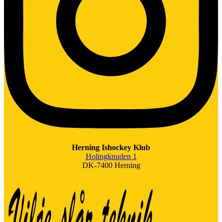
Herning Ishockey Klub
Holingknuden 1
DK-7400 Herning