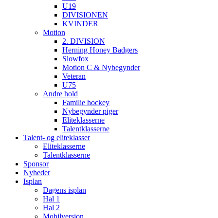
U19
DIVISIONEN
KVINDER
Motion
2. DIVISION
Herning Honey Badgers
Slowfox
Motion C & Nybegynder
Veteran
U75
Andre hold
Familie hockey
Nybegynder piger
Eliteklasserne
Talentklasserne
Talent- og eliteklasser
Eliteklasserne
Talentklasserne
Sponsor
Nyheder
Isplan
Dagens isplan
Hal 1
Hal 2
Mobilversion