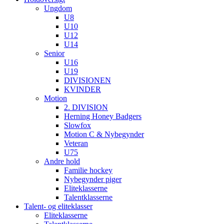
Ungdom
U8
U10
U12
U14
Senior
U16
U19
DIVISIONEN
KVINDER
Motion
2. DIVISION
Herning Honey Badgers
Slowfox
Motion C & Nybegynder
Veteran
U75
Andre hold
Familie hockey
Nybegynder piger
Eliteklasserne
Talentklasserne
Talent- og eliteklasser
Eliteklasserne