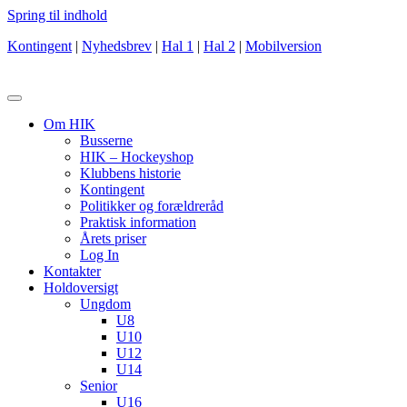
Spring til indhold
Kontingent
|
Nyhedsbrev
|
Hal 1
|
Hal 2
|
Mobilversion
Om HIK
Busserne
HIK – Hockeyshop
Klubbens historie
Kontingent
Politikker og forældreråd
Praktisk information
Årets priser
Log In
Kontakter
Holdoversigt
Ungdom
U8
U10
U12
U14
Senior
U16