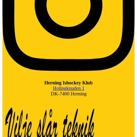
Herning Ishockey Klub
Holingknuden 1
DK-7400 Herning