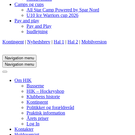
Camps og cups
All Star Camp Powered by Spar Nord
U10 Ice Warriors cup 2026
Pay and play
Pay and Play
Isudlejning
Kontingent
|
Nyhedsbrev
|
Hal 1
|
Hal 2
|
Mobilversion
Navigation menu
Navigation menu
Om HIK
Busserne
HIK – Hockeyshop
Klubbens historie
Kontingent
Politikker og forældreråd
Praktisk information
Årets priser
Log In
Kontakter
Holdoversigt