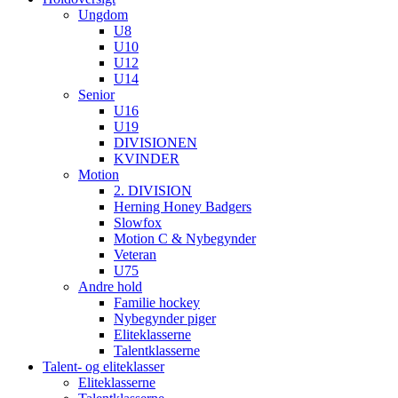
Ungdom
U8
U10
U12
U14
Senior
U16
U19
DIVISIONEN
KVINDER
Motion
2. DIVISION
Herning Honey Badgers
Slowfox
Motion C & Nybegynder
Veteran
U75
Andre hold
Familie hockey
Nybegynder piger
Eliteklasserne
Talentklasserne
Talent- og eliteklasser
Eliteklasserne