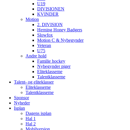
U19
DIVISIONEN
KVINDER
Motion
2. DIVISION
Herning Honey Badgers
Slowfox
Motion C & Nybegynder
Veteran
U75
Andre hold
Familie hockey
Nybegynder piger
Eliteklasserne
Talentklasserne
Talent- og eliteklasser
Eliteklasserne
Talentklasserne
Sponsor
Nyheder
Isplan
Dagens isplan
Hal 1
Hal 2
Mobilversion