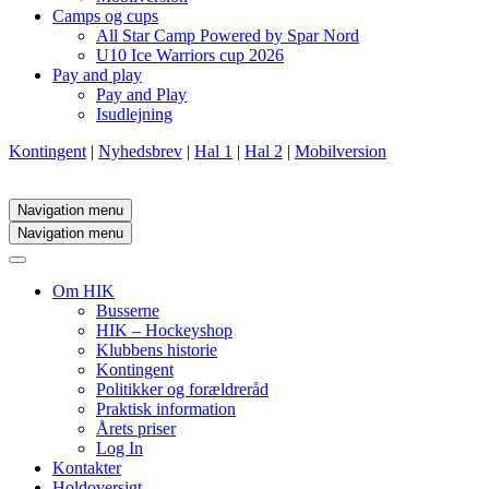
Camps og cups
All Star Camp Powered by Spar Nord
U10 Ice Warriors cup 2026
Pay and play
Pay and Play
Isudlejning
Kontingent
|
Nyhedsbrev
|
Hal 1
|
Hal 2
|
Mobilversion
Navigation menu
Navigation menu
Om HIK
Busserne
HIK – Hockeyshop
Klubbens historie
Kontingent
Politikker og forældreråd
Praktisk information
Årets priser
Log In
Kontakter
Holdoversigt