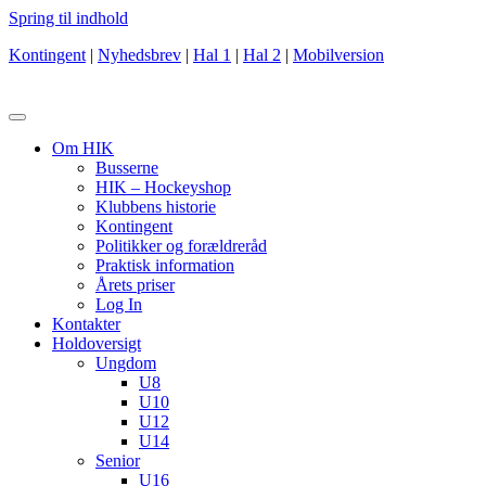
Spring til indhold
Kontingent
|
Nyhedsbrev
|
Hal 1
|
Hal 2
|
Mobilversion
Om HIK
Busserne
HIK – Hockeyshop
Klubbens historie
Kontingent
Politikker og forældreråd
Praktisk information
Årets priser
Log In
Kontakter
Holdoversigt
Ungdom
U8
U10
U12
U14
Senior
U16