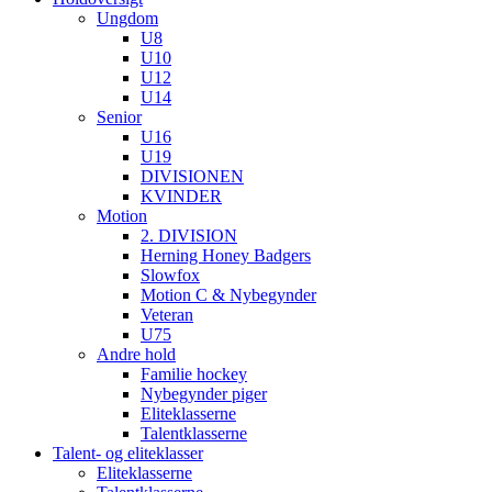
Ungdom
U8
U10
U12
U14
Senior
U16
U19
DIVISIONEN
KVINDER
Motion
2. DIVISION
Herning Honey Badgers
Slowfox
Motion C & Nybegynder
Veteran
U75
Andre hold
Familie hockey
Nybegynder piger
Eliteklasserne
Talentklasserne
Talent- og eliteklasser
Eliteklasserne