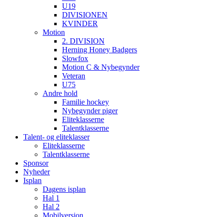
U19
DIVISIONEN
KVINDER
Motion
2. DIVISION
Herning Honey Badgers
Slowfox
Motion C & Nybegynder
Veteran
U75
Andre hold
Familie hockey
Nybegynder piger
Eliteklasserne
Talentklasserne
Talent- og eliteklasser
Eliteklasserne
Talentklasserne
Sponsor
Nyheder
Isplan
Dagens isplan
Hal 1
Hal 2
Mobilversion