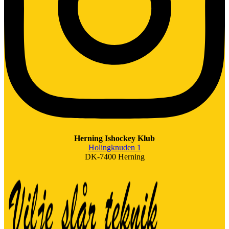
Herning Ishockey Klub
Holingknuden 1
DK-7400 Herning