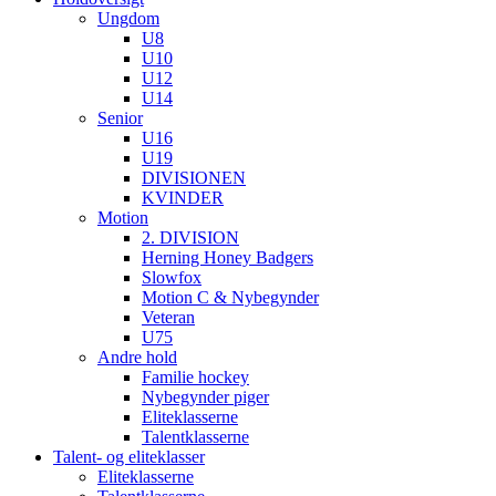
Ungdom
U8
U10
U12
U14
Senior
U16
U19
DIVISIONEN
KVINDER
Motion
2. DIVISION
Herning Honey Badgers
Slowfox
Motion C & Nybegynder
Veteran
U75
Andre hold
Familie hockey
Nybegynder piger
Eliteklasserne
Talentklasserne
Talent- og eliteklasser
Eliteklasserne