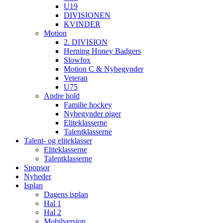
U19
DIVISIONEN
KVINDER
Motion
2. DIVISION
Herning Honey Badgers
Slowfox
Motion C & Nybegynder
Veteran
U75
Andre hold
Familie hockey
Nybegynder piger
Eliteklasserne
Talentklasserne
Talent- og eliteklasser
Eliteklasserne
Talentklasserne
Sponsor
Nyheder
Isplan
Dagens isplan
Hal 1
Hal 2
Mobilversion