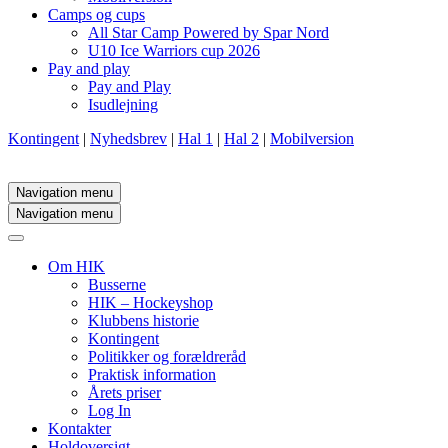
Camps og cups
All Star Camp Powered by Spar Nord
U10 Ice Warriors cup 2026
Pay and play
Pay and Play
Isudlejning
Kontingent
|
Nyhedsbrev
|
Hal 1
|
Hal 2
|
Mobilversion
Navigation menu
Navigation menu
Om HIK
Busserne
HIK – Hockeyshop
Klubbens historie
Kontingent
Politikker og forældreråd
Praktisk information
Årets priser
Log In
Kontakter
Holdoversigt