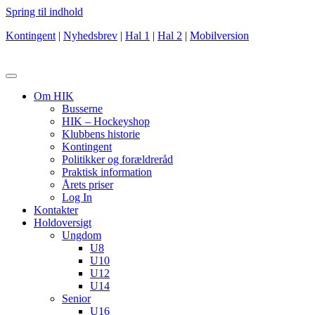
Spring til indhold
Kontingent
|
Nyhedsbrev
|
Hal 1
|
Hal 2
|
Mobilversion
Om HIK
Busserne
HIK – Hockeyshop
Klubbens historie
Kontingent
Politikker og forældreråd
Praktisk information
Årets priser
Log In
Kontakter
Holdoversigt
Ungdom
U8
U10
U12
U14
Senior
U16