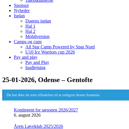
Talentklasserne
Sponsor
Nyheder
Isplan
Dagens isplan
Hal 1
Hal 2
Mobilversion
Camps og cups
All Star Camp Powered by Spar Nord
U10 Ice Warriors cup 2026
Pay and play
Pay and Play
Isudlejning
25-01-2026, Odense – Gentofte
Du har ikke de rette tilladelser til at redigere denne formular
Kontingent for sæsonen 2026/2027
6. august 2026
Årets Løveklub 2025/2026