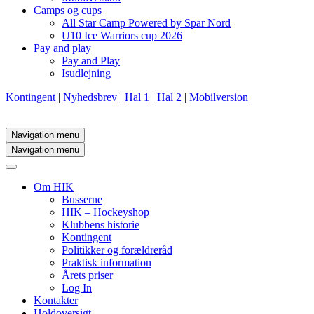
Camps og cups
All Star Camp Powered by Spar Nord
U10 Ice Warriors cup 2026
Pay and play
Pay and Play
Isudlejning
Kontingent
|
Nyhedsbrev
|
Hal 1
|
Hal 2
|
Mobilversion
Navigation menu
Navigation menu
Om HIK
Busserne
HIK – Hockeyshop
Klubbens historie
Kontingent
Politikker og forældreråd
Praktisk information
Årets priser
Log In
Kontakter
Holdoversigt