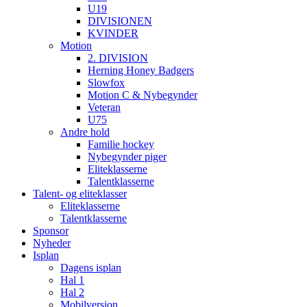
U19
DIVISIONEN
KVINDER
Motion
2. DIVISION
Herning Honey Badgers
Slowfox
Motion C & Nybegynder
Veteran
U75
Andre hold
Familie hockey
Nybegynder piger
Eliteklasserne
Talentklasserne
Talent- og eliteklasser
Eliteklasserne
Talentklasserne
Sponsor
Nyheder
Isplan
Dagens isplan
Hal 1
Hal 2
Mobilversion