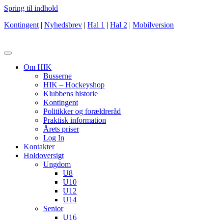
Spring til indhold
Kontingent
|
Nyhedsbrev
|
Hal 1
|
Hal 2
|
Mobilversion
Om HIK
Busserne
HIK – Hockeyshop
Klubbens historie
Kontingent
Politikker og forældreråd
Praktisk information
Årets priser
Log In
Kontakter
Holdoversigt
Ungdom
U8
U10
U12
U14
Senior
U16