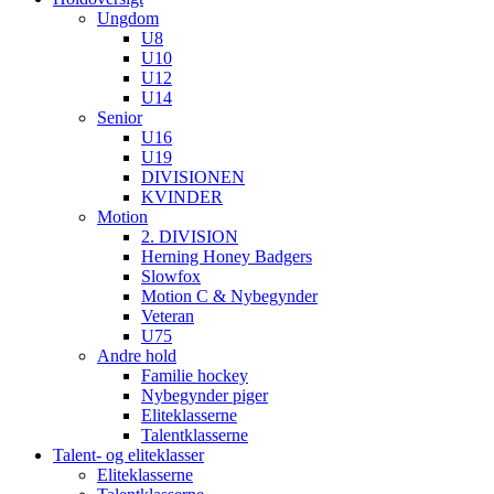
Ungdom
U8
U10
U12
U14
Senior
U16
U19
DIVISIONEN
KVINDER
Motion
2. DIVISION
Herning Honey Badgers
Slowfox
Motion C & Nybegynder
Veteran
U75
Andre hold
Familie hockey
Nybegynder piger
Eliteklasserne
Talentklasserne
Talent- og eliteklasser
Eliteklasserne