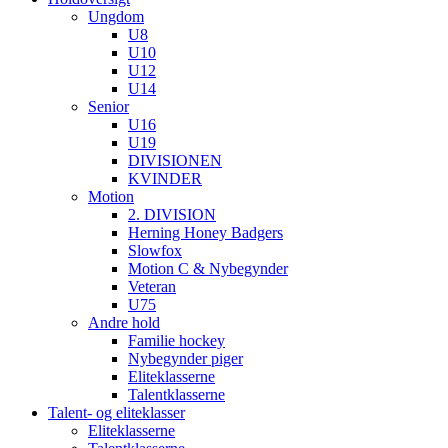
Ungdom
U8
U10
U12
U14
Senior
U16
U19
DIVISIONEN
KVINDER
Motion
2. DIVISION
Herning Honey Badgers
Slowfox
Motion C & Nybegynder
Veteran
U75
Andre hold
Familie hockey
Nybegynder piger
Eliteklasserne
Talentklasserne
Talent- og eliteklasser
Eliteklasserne