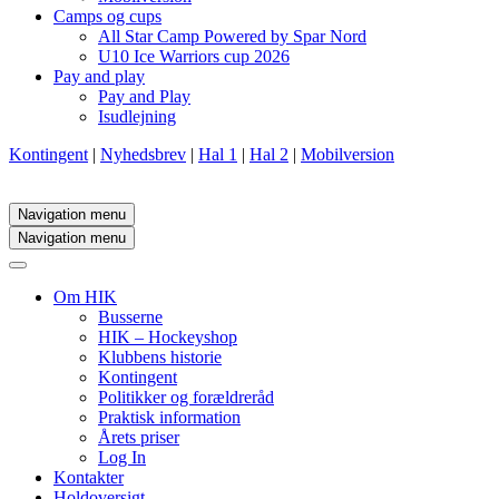
Camps og cups
All Star Camp Powered by Spar Nord
U10 Ice Warriors cup 2026
Pay and play
Pay and Play
Isudlejning
Kontingent
|
Nyhedsbrev
|
Hal 1
|
Hal 2
|
Mobilversion
Navigation menu
Navigation menu
Om HIK
Busserne
HIK – Hockeyshop
Klubbens historie
Kontingent
Politikker og forældreråd
Praktisk information
Årets priser
Log In
Kontakter
Holdoversigt