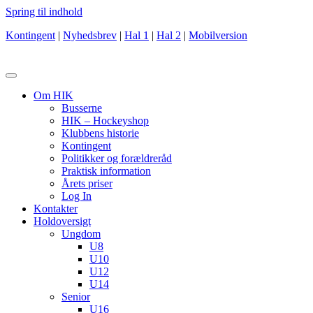
Spring til indhold
Kontingent
|
Nyhedsbrev
|
Hal 1
|
Hal 2
|
Mobilversion
Om HIK
Busserne
HIK – Hockeyshop
Klubbens historie
Kontingent
Politikker og forældreråd
Praktisk information
Årets priser
Log In
Kontakter
Holdoversigt
Ungdom
U8
U10
U12
U14
Senior
U16