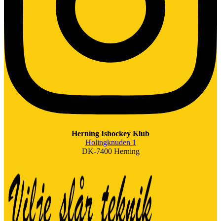
Herning Ishockey Klub
Holingknuden 1
DK-7400 Herning