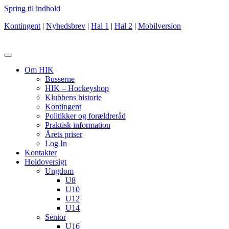
Spring til indhold
Kontingent
|
Nyhedsbrev
|
Hal 1
|
Hal 2
|
Mobilversion
Om HIK
Busserne
HIK – Hockeyshop
Klubbens historie
Kontingent
Politikker og forældreråd
Praktisk information
Årets priser
Log In
Kontakter
Holdoversigt
Ungdom
U8
U10
U12
U14
Senior
U16