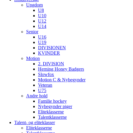
Ungdom
U8
U10
U12
U14
Senior
U16
U19
DIVISIONEN
KVINDER
Motion
2. DIVISION
Herning Honey Badgers
Slowfox
Motion C & Nybegynder
Veteran
U75
Andre hold
Familie hockey
Nybegynder piger
Eliteklasserne
Talentklasserne
Talent- og eliteklasser
Eliteklasserne