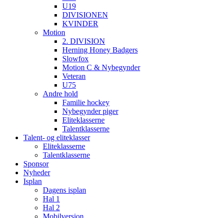
U19
DIVISIONEN
KVINDER
Motion
2. DIVISION
Herning Honey Badgers
Slowfox
Motion C & Nybegynder
Veteran
U75
Andre hold
Familie hockey
Nybegynder piger
Eliteklasserne
Talentklasserne
Talent- og eliteklasser
Eliteklasserne
Talentklasserne
Sponsor
Nyheder
Isplan
Dagens isplan
Hal 1
Hal 2
Mobilversion