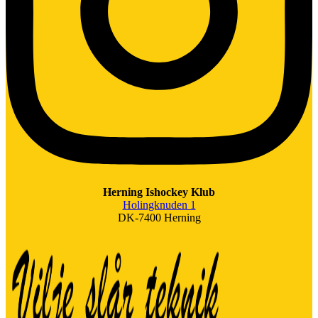
Herning Ishockey Klub
Holingknuden 1
DK-7400 Herning