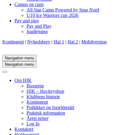
Camps og cups
All Star Camp Powered by Spar Nord
U10 Ice Warriors cup 2026
Pay and play
Pay and Play
Isudlejning
Kontingent
|
Nyhedsbrev
|
Hal 1
|
Hal 2
|
Mobilversion
Navigation menu
Navigation menu
Om HIK
Busserne
HIK – Hockeyshop
Klubbens historie
Kontingent
Politikker og forældreråd
Praktisk information
Årets priser
Log In
Kontakter
Holdoversigt