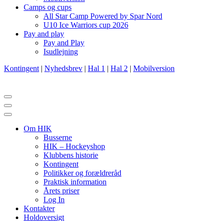
Camps og cups
All Star Camp Powered by Spar Nord
U10 Ice Warriors cup 2026
Pay and play
Pay and Play
Isudlejning
Kontingent
|
Nyhedsbrev
|
Hal 1
|
Hal 2
|
Mobilversion
Navigation
menu
Navigation
menu
Om HIK
Busserne
HIK – Hockeyshop
Klubbens historie
Kontingent
Politikker og forældreråd
Praktisk information
Årets priser
Log In
Kontakter
Holdoversigt