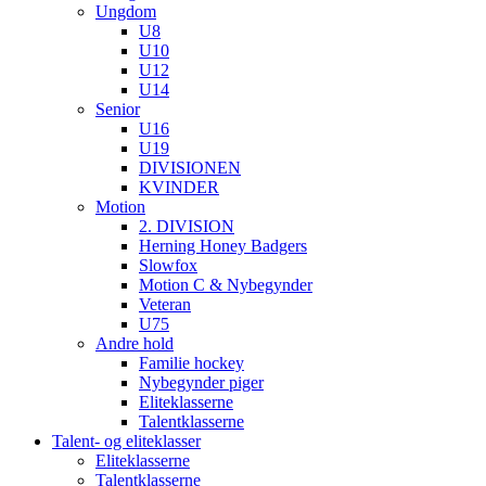
Ungdom
U8
U10
U12
U14
Senior
U16
U19
DIVISIONEN
KVINDER
Motion
2. DIVISION
Herning Honey Badgers
Slowfox
Motion C & Nybegynder
Veteran
U75
Andre hold
Familie hockey
Nybegynder piger
Eliteklasserne
Talentklasserne
Talent- og eliteklasser
Eliteklasserne
Talentklasserne