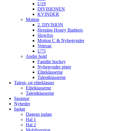
U19
DIVISIONEN
KVINDER
Motion
2. DIVISION
Herning Honey Badgers
Slowfox
Motion C & Nybegynder
Veteran
U75
Andre hold
Familie hockey
Nybegynder piger
Eliteklasserne
Talentklasserne
Talent- og eliteklasser
Eliteklasserne
Talentklasserne
Sponsor
Nyheder
Isplan
Dagens isplan
Hal 1
Hal 2
Mobilversion