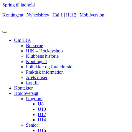
Spring til indhold
Kontingent
|
Nyhedsbrev
|
Hal 1
|
Hal 2
|
Mobilversion
Om HIK
Busserne
HIK – Hockeyshop
Klubbens historie
Kontingent
Politikker og forældreråd
Praktisk information
Årets priser
Log In
Kontakter
Holdoversigt
Ungdom
U8
U10
U12
U14
Senior
U16