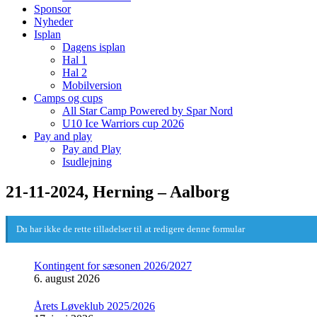
Sponsor
Nyheder
Isplan
Dagens isplan
Hal 1
Hal 2
Mobilversion
Camps og cups
All Star Camp Powered by Spar Nord
U10 Ice Warriors cup 2026
Pay and play
Pay and Play
Isudlejning
21-11-2024, Herning – Aalborg
Du har ikke de rette tilladelser til at redigere denne formular
Kontingent for sæsonen 2026/2027
6. august 2026
Årets Løveklub 2025/2026