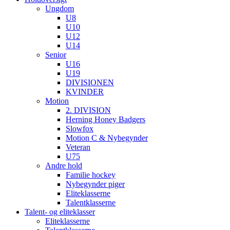
Ungdom
U8
U10
U12
U14
Senior
U16
U19
DIVISIONEN
KVINDER
Motion
2. DIVISION
Herning Honey Badgers
Slowfox
Motion C & Nybegynder
Veteran
U75
Andre hold
Familie hockey
Nybegynder piger
Eliteklasserne
Talentklasserne
Talent- og eliteklasser
Eliteklasserne