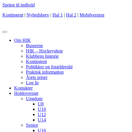
Spring til indhold
Kontingent
|
Nyhedsbrev
|
Hal 1
|
Hal 2
|
Mobilversion
Om HIK
Busserne
HIK – Hockeyshop
Klubbens historie
Kontingent
Politikker og forældreråd
Praktisk information
Årets priser
Log In
Kontakter
Holdoversigt
Ungdom
U8
U10
U12
U14
Senior
U16