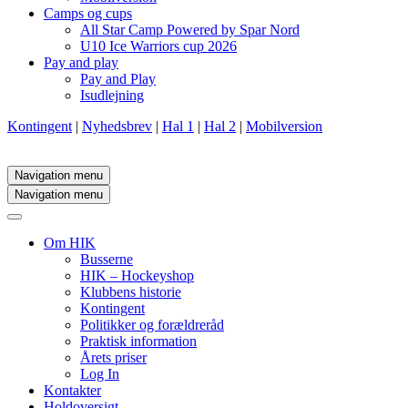
Camps og cups
All Star Camp Powered by Spar Nord
U10 Ice Warriors cup 2026
Pay and play
Pay and Play
Isudlejning
Kontingent
|
Nyhedsbrev
|
Hal 1
|
Hal 2
|
Mobilversion
Navigation menu
Navigation menu
Om HIK
Busserne
HIK – Hockeyshop
Klubbens historie
Kontingent
Politikker og forældreråd
Praktisk information
Årets priser
Log In
Kontakter
Holdoversigt