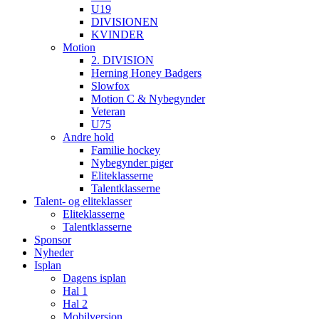
U19
DIVISIONEN
KVINDER
Motion
2. DIVISION
Herning Honey Badgers
Slowfox
Motion C & Nybegynder
Veteran
U75
Andre hold
Familie hockey
Nybegynder piger
Eliteklasserne
Talentklasserne
Talent- og eliteklasser
Eliteklasserne
Talentklasserne
Sponsor
Nyheder
Isplan
Dagens isplan
Hal 1
Hal 2
Mobilversion