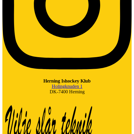
Herning Ishockey Klub
Holingknuden 1
DK-7400 Herning