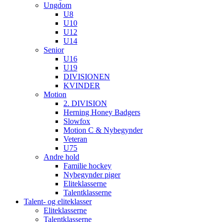
Ungdom
U8
U10
U12
U14
Senior
U16
U19
DIVISIONEN
KVINDER
Motion
2. DIVISION
Herning Honey Badgers
Slowfox
Motion C & Nybegynder
Veteran
U75
Andre hold
Familie hockey
Nybegynder piger
Eliteklasserne
Talentklasserne
Talent- og eliteklasser
Eliteklasserne
Talentklasserne