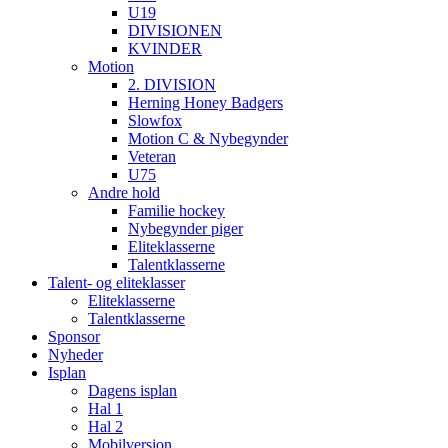
U19
DIVISIONEN
KVINDER
Motion
2. DIVISION
Herning Honey Badgers
Slowfox
Motion C & Nybegynder
Veteran
U75
Andre hold
Familie hockey
Nybegynder piger
Eliteklasserne
Talentklasserne
Talent- og eliteklasser
Eliteklasserne
Talentklasserne
Sponsor
Nyheder
Isplan
Dagens isplan
Hal 1
Hal 2
Mobilversion