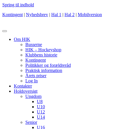
Spring til indhold
Kontingent
|
Nyhedsbrev
|
Hal 1
|
Hal 2
|
Mobilversion
Om HIK
Busserne
HIK – Hockeyshop
Klubbens historie
Kontingent
Politikker og forældreråd
Praktisk information
Årets priser
Log In
Kontakter
Holdoversigt
Ungdom
U8
U10
U12
U14
Senior
U16