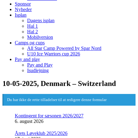
Sponsor
Nyheder
Isplan
Dagens isplan
Hal 1
Hal 2
Mobilversion
Camps og cups
All Star Camp Powered by Spar Nord
U10 Ice Warriors cup 2026
Pay and play
Pay and Play
Isudlejning
10-05-2025, Denmark – Switzerland
Du har ikke de rette tilladelser til at redigere denne formular
Kontingent for sæsonen 2026/2027
6. august 2026
Årets Løveklub 2025/2026