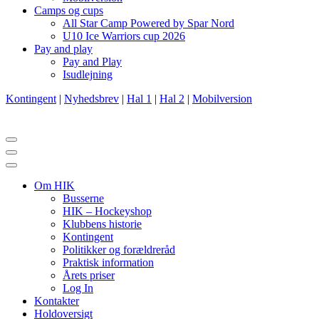
Camps og cups
All Star Camp Powered by Spar Nord
U10 Ice Warriors cup 2026
Pay and play
Pay and Play
Isudlejning
Kontingent
|
Nyhedsbrev
|
Hal 1
|
Hal 2
|
Mobilversion
Navigation
menu
Navigation
menu
Om HIK
Busserne
HIK – Hockeyshop
Klubbens historie
Kontingent
Politikker og forældreråd
Praktisk information
Årets priser
Log In
Kontakter
Holdoversigt