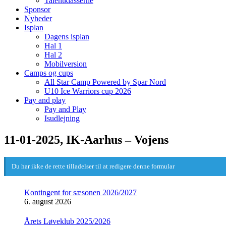
Talentklasserne
Sponsor
Nyheder
Isplan
Dagens isplan
Hal 1
Hal 2
Mobilversion
Camps og cups
All Star Camp Powered by Spar Nord
U10 Ice Warriors cup 2026
Pay and play
Pay and Play
Isudlejning
11-01-2025, IK-Aarhus – Vojens
Du har ikke de rette tilladelser til at redigere denne formular
Kontingent for sæsonen 2026/2027
6. august 2026
Årets Løveklub 2025/2026