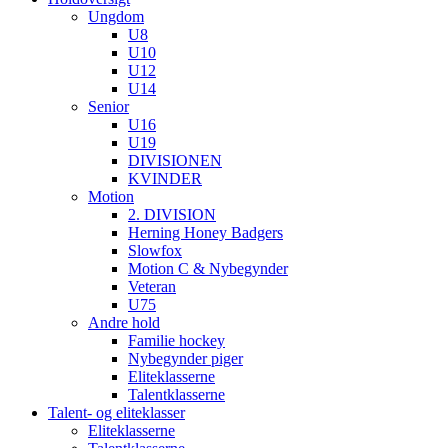
Ungdom
U8
U10
U12
U14
Senior
U16
U19
DIVISIONEN
KVINDER
Motion
2. DIVISION
Herning Honey Badgers
Slowfox
Motion C & Nybegynder
Veteran
U75
Andre hold
Familie hockey
Nybegynder piger
Eliteklasserne
Talentklasserne
Talent- og eliteklasser
Eliteklasserne