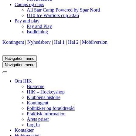
Camps og cups
All Star Camp Powered by Spar Nord
U10 Ice Warriors cup 2026
Pay and play
Pay and Play
Isudlejning
Kontingent
|
Nyhedsbrev
|
Hal 1
|
Hal 2
|
Mobilversion
Navigation menu
Navigation menu
Om HIK
Busserne
HIK – Hockeyshop
Klubbens historie
Kontingent
Politikker og forældreråd
Praktisk information
Årets priser
Log In
Kontakter
Holdoversigt