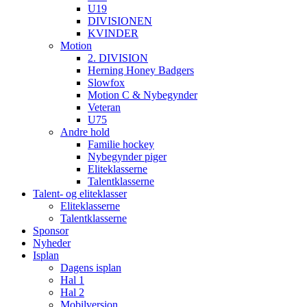
U19
DIVISIONEN
KVINDER
Motion
2. DIVISION
Herning Honey Badgers
Slowfox
Motion C & Nybegynder
Veteran
U75
Andre hold
Familie hockey
Nybegynder piger
Eliteklasserne
Talentklasserne
Talent- og eliteklasser
Eliteklasserne
Talentklasserne
Sponsor
Nyheder
Isplan
Dagens isplan
Hal 1
Hal 2
Mobilversion