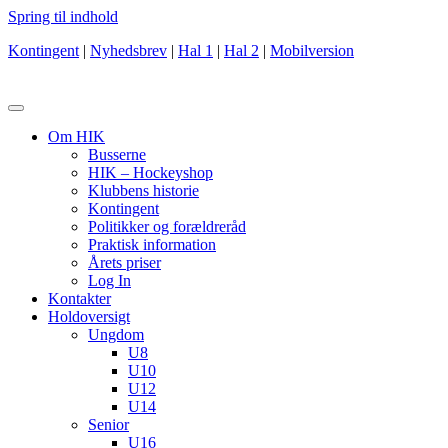
Spring til indhold
Kontingent
|
Nyhedsbrev
|
Hal 1
|
Hal 2
|
Mobilversion
Om HIK
Busserne
HIK – Hockeyshop
Klubbens historie
Kontingent
Politikker og forældreråd
Praktisk information
Årets priser
Log In
Kontakter
Holdoversigt
Ungdom
U8
U10
U12
U14
Senior
U16