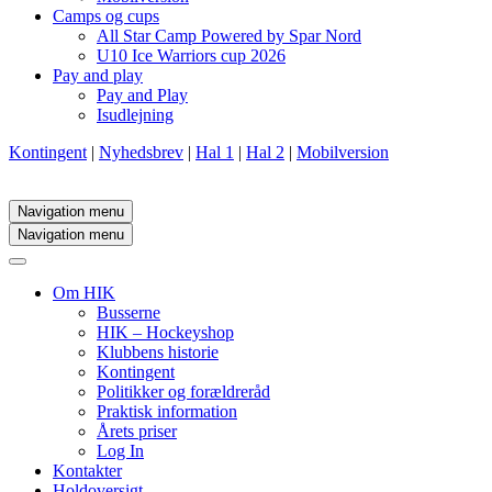
Camps og cups
All Star Camp Powered by Spar Nord
U10 Ice Warriors cup 2026
Pay and play
Pay and Play
Isudlejning
Kontingent
|
Nyhedsbrev
|
Hal 1
|
Hal 2
|
Mobilversion
Navigation menu
Navigation menu
Om HIK
Busserne
HIK – Hockeyshop
Klubbens historie
Kontingent
Politikker og forældreråd
Praktisk information
Årets priser
Log In
Kontakter
Holdoversigt