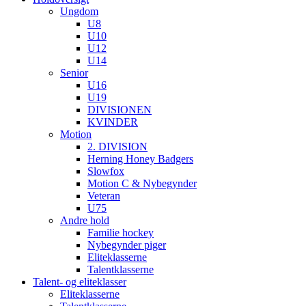
Ungdom
U8
U10
U12
U14
Senior
U16
U19
DIVISIONEN
KVINDER
Motion
2. DIVISION
Herning Honey Badgers
Slowfox
Motion C & Nybegynder
Veteran
U75
Andre hold
Familie hockey
Nybegynder piger
Eliteklasserne
Talentklasserne
Talent- og eliteklasser
Eliteklasserne