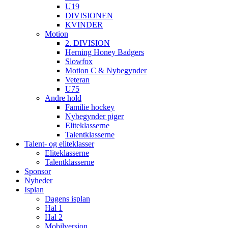
U19
DIVISIONEN
KVINDER
Motion
2. DIVISION
Herning Honey Badgers
Slowfox
Motion C & Nybegynder
Veteran
U75
Andre hold
Familie hockey
Nybegynder piger
Eliteklasserne
Talentklasserne
Talent- og eliteklasser
Eliteklasserne
Talentklasserne
Sponsor
Nyheder
Isplan
Dagens isplan
Hal 1
Hal 2
Mobilversion