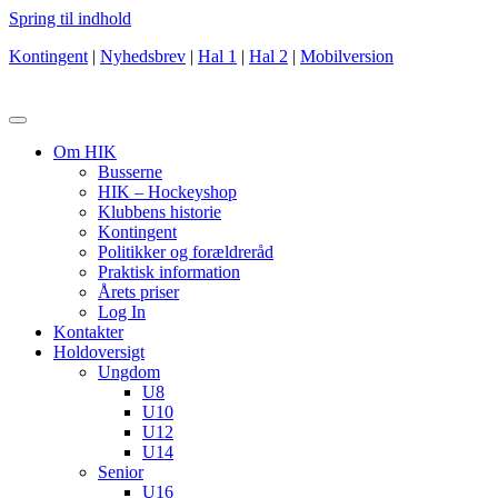
Spring til indhold
Kontingent
|
Nyhedsbrev
|
Hal 1
|
Hal 2
|
Mobilversion
Om HIK
Busserne
HIK – Hockeyshop
Klubbens historie
Kontingent
Politikker og forældreråd
Praktisk information
Årets priser
Log In
Kontakter
Holdoversigt
Ungdom
U8
U10
U12
U14
Senior
U16