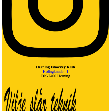
Herning Ishockey Klub
Holingknuden 1
DK-7400 Herning