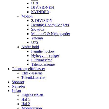
U19
DIVISIONEN
KVINDER
Motion
2. DIVISION
Herning Honey Badgers
Slowfox
Motion C & Nybegynder
Veteran
U75
Andre hold
Familie hockey
Nybegynder piger
Eliteklasserne
Talentklasserne
Talent- og eliteklasser
Eliteklasserne
Talentklasserne
Sponsor
Nyheder
Isplan
Dagens isplan
Hal 1
Hal 2
Mobilversion