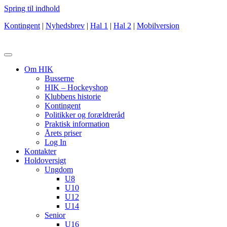
Spring til indhold
Kontingent
|
Nyhedsbrev
|
Hal 1
|
Hal 2
|
Mobilversion
Om HIK
Busserne
HIK – Hockeyshop
Klubbens historie
Kontingent
Politikker og forældreråd
Praktisk information
Årets priser
Log In
Kontakter
Holdoversigt
Ungdom
U8
U10
U12
U14
Senior
U16