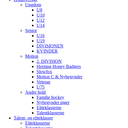
Ungdom
U8
U10
U12
U14
Senior
U16
U19
DIVISIONEN
KVINDER
Motion
2. DIVISION
Herning Honey Badgers
Slowfox
Motion C & Nybegynder
Veteran
U75
Andre hold
Familie hockey
Nybegynder piger
Eliteklasserne
Talentklasserne
Talent- og eliteklasser
Eliteklasserne