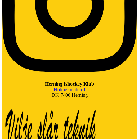
Herning Ishockey Klub
Holingknuden 1
DK-7400 Herning