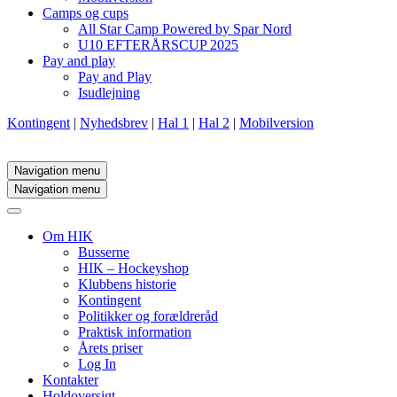
Camps og cups
All Star Camp Powered by Spar Nord
U10 EFTERÅRSCUP 2025
Pay and play
Pay and Play
Isudlejning
Kontingent
|
Nyhedsbrev
|
Hal 1
|
Hal 2
|
Mobilversion
Navigation menu
Navigation menu
Om HIK
Busserne
HIK – Hockeyshop
Klubbens historie
Kontingent
Politikker og forældreråd
Praktisk information
Årets priser
Log In
Kontakter
Holdoversigt