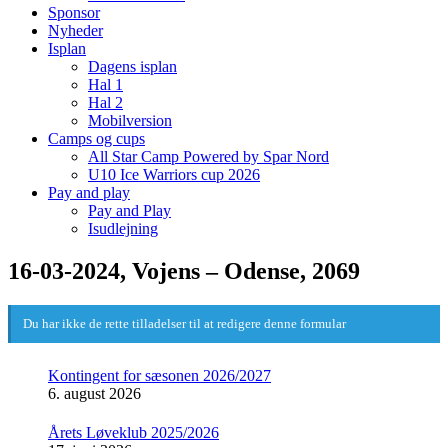
Sponsor
Nyheder
Isplan
Dagens isplan
Hal 1
Hal 2
Mobilversion
Camps og cups
All Star Camp Powered by Spar Nord
U10 Ice Warriors cup 2026
Pay and play
Pay and Play
Isudlejning
16-03-2024, Vojens – Odense, 2069
Du har ikke de rette tilladelser til at redigere denne formular
Kontingent for sæsonen 2026/2027
6. august 2026
Årets Løveklub 2025/2026