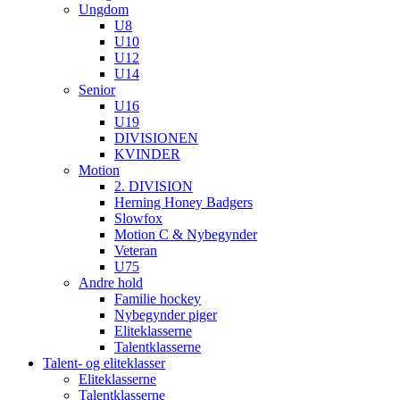
Ungdom
U8
U10
U12
U14
Senior
U16
U19
DIVISIONEN
KVINDER
Motion
2. DIVISION
Herning Honey Badgers
Slowfox
Motion C & Nybegynder
Veteran
U75
Andre hold
Familie hockey
Nybegynder piger
Eliteklasserne
Talentklasserne
Talent- og eliteklasser
Eliteklasserne
Talentklasserne