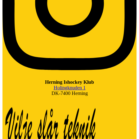
Herning Ishockey Klub
Holingknuden 1
DK-7400 Herning