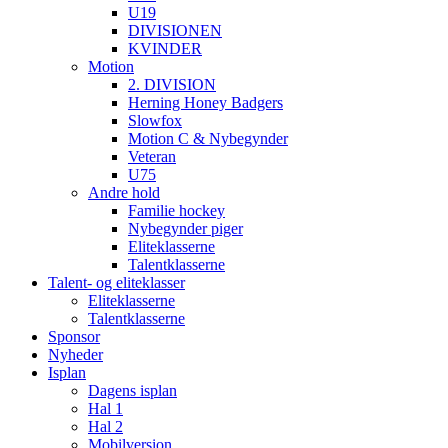
U19
DIVISIONEN
KVINDER
Motion
2. DIVISION
Herning Honey Badgers
Slowfox
Motion C & Nybegynder
Veteran
U75
Andre hold
Familie hockey
Nybegynder piger
Eliteklasserne
Talentklasserne
Talent- og eliteklasser
Eliteklasserne
Talentklasserne
Sponsor
Nyheder
Isplan
Dagens isplan
Hal 1
Hal 2
Mobilversion