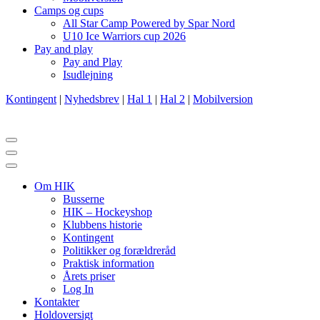
Camps og cups
All Star Camp Powered by Spar Nord
U10 Ice Warriors cup 2026
Pay and play
Pay and Play
Isudlejning
Kontingent
|
Nyhedsbrev
|
Hal 1
|
Hal 2
|
Mobilversion
Navigation
menu
Navigation
menu
Om HIK
Busserne
HIK – Hockeyshop
Klubbens historie
Kontingent
Politikker og forældreråd
Praktisk information
Årets priser
Log In
Kontakter
Holdoversigt