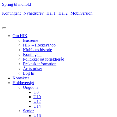
Spring til indhold
Kontingent
|
Nyhedsbrev
|
Hal 1
|
Hal 2
|
Mobilversion
Om HIK
Busserne
HIK – Hockeyshop
Klubbens historie
Kontingent
Politikker og forældreråd
Praktisk information
Årets priser
Log In
Kontakter
Holdoversigt
Ungdom
U8
U10
U12
U14
Senior
U16