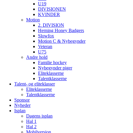
U19
DIVISIONEN
KVINDER
Motion
2. DIVISION
Herning Honey Badgers
Slowfox
Motion C & Nybegynder
Veteran
U75
Andre hold
Familie hockey
Nybegynder piger
Eliteklasserne
Talentklasserne
Talent- og eliteklasser
Eliteklasserne
Talentklasserne
Sponsor
Nyheder
Isplan
Dagens isplan
Hal 1
Hal 2
Mobilversion