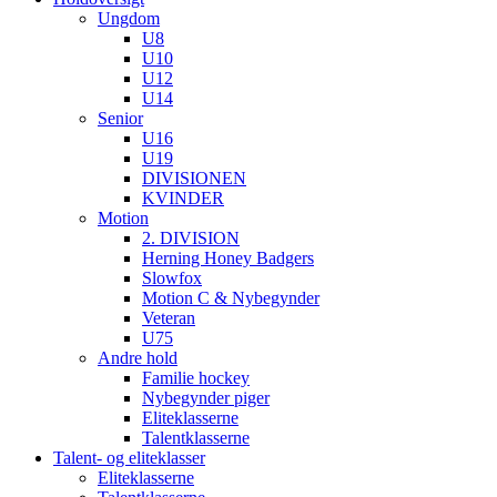
Ungdom
U8
U10
U12
U14
Senior
U16
U19
DIVISIONEN
KVINDER
Motion
2. DIVISION
Herning Honey Badgers
Slowfox
Motion C & Nybegynder
Veteran
U75
Andre hold
Familie hockey
Nybegynder piger
Eliteklasserne
Talentklasserne
Talent- og eliteklasser
Eliteklasserne