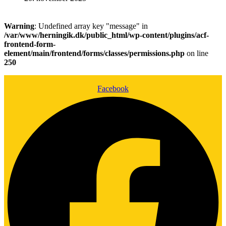
Warning
: Undefined array key "message" in
/var/www/herningik.dk/public_html/wp-content/plugins/acf-
frontend-form-
element/main/frontend/forms/classes/permissions.php
on line
250
Facebook