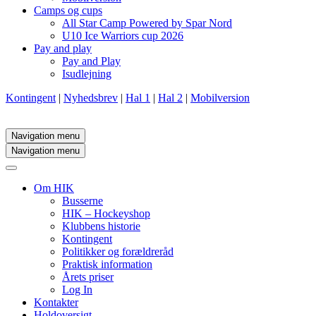
Camps og cups
All Star Camp Powered by Spar Nord
U10 Ice Warriors cup 2026
Pay and play
Pay and Play
Isudlejning
Kontingent
|
Nyhedsbrev
|
Hal 1
|
Hal 2
|
Mobilversion
Navigation menu
Navigation menu
Om HIK
Busserne
HIK – Hockeyshop
Klubbens historie
Kontingent
Politikker og forældreråd
Praktisk information
Årets priser
Log In
Kontakter
Holdoversigt