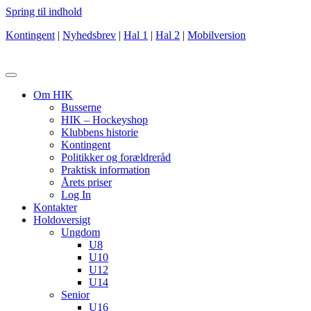
Spring til indhold
Kontingent
|
Nyhedsbrev
|
Hal 1
|
Hal 2
|
Mobilversion
Om HIK
Busserne
HIK – Hockeyshop
Klubbens historie
Kontingent
Politikker og forældreråd
Praktisk information
Årets priser
Log In
Kontakter
Holdoversigt
Ungdom
U8
U10
U12
U14
Senior
U16