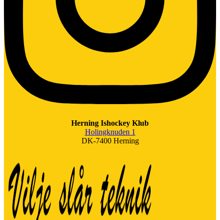
Herning Ishockey Klub
Holingknuden 1
DK-7400 Herning