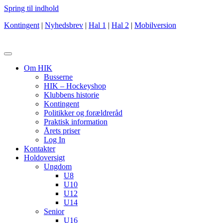
Spring til indhold
Kontingent
|
Nyhedsbrev
|
Hal 1
|
Hal 2
|
Mobilversion
Om HIK
Busserne
HIK – Hockeyshop
Klubbens historie
Kontingent
Politikker og forældreråd
Praktisk information
Årets priser
Log In
Kontakter
Holdoversigt
Ungdom
U8
U10
U12
U14
Senior
U16