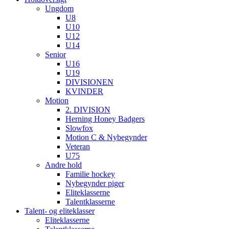
Ungdom
U8
U10
U12
U14
Senior
U16
U19
DIVISIONEN
KVINDER
Motion
2. DIVISION
Herning Honey Badgers
Slowfox
Motion C & Nybegynder
Veteran
U75
Andre hold
Familie hockey
Nybegynder piger
Eliteklasserne
Talentklasserne
Talent- og eliteklasser
Eliteklasserne