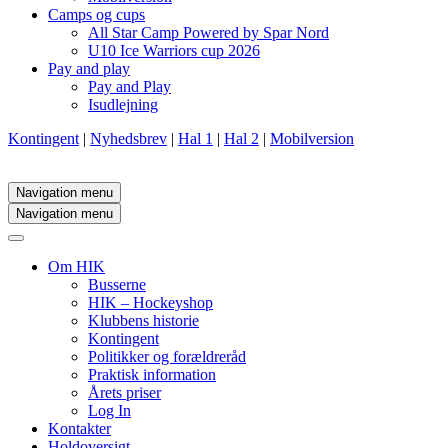
Camps og cups
All Star Camp Powered by Spar Nord
U10 Ice Warriors cup 2026
Pay and play
Pay and Play
Isudlejning
Kontingent
|
Nyhedsbrev
|
Hal 1
|
Hal 2
|
Mobilversion
Navigation menu
Navigation menu
Om HIK
Busserne
HIK – Hockeyshop
Klubbens historie
Kontingent
Politikker og forældreråd
Praktisk information
Årets priser
Log In
Kontakter
Holdoversigt