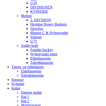
U19
DIVISIONEN
KVINDER
Motion
2. DIVISION
Herning Honey Badgers
Slowfox
Motion C & Nybegynder
Veteran
U75
Andre hold
Familie hockey
Nybegynder piger
Eliteklasserne
Talentklasserne
Talent- og eliteklasser
Eliteklasserne
Talentklasserne
Sponsor
Nyheder
Isplan
Dagens isplan
Hal 1
Hal 2
Mobilversion