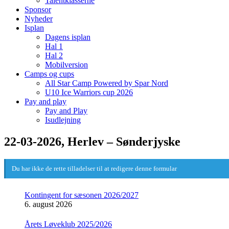
Talentklasserne
Sponsor
Nyheder
Isplan
Dagens isplan
Hal 1
Hal 2
Mobilversion
Camps og cups
All Star Camp Powered by Spar Nord
U10 Ice Warriors cup 2026
Pay and play
Pay and Play
Isudlejning
22-03-2026, Herlev – Sønderjyske
Du har ikke de rette tilladelser til at redigere denne formular
Kontingent for sæsonen 2026/2027
6. august 2026
Årets Løveklub 2025/2026