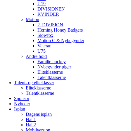
U19
DIVISIONEN
KVINDER
Motion
2. DIVISION
Herning Honey Badgers
Slowfox
Motion C & Nybegynder
Veteran
U75
Andre hold
Familie hockey
Nybegynder piger
Eliteklasserne
Talentklasserne
Talent- og eliteklasser
Eliteklasserne
Talentklasserne
Sponsor
Nyheder
Isplan
Dagens isplan
Hal 1
Hal 2
Mobilversion