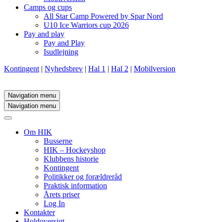
Camps og cups
All Star Camp Powered by Spar Nord
U10 Ice Warriors cup 2026
Pay and play
Pay and Play
Isudlejning
Kontingent
|
Nyhedsbrev
|
Hal 1
|
Hal 2
|
Mobilversion
Navigation menu
Navigation menu
Om HIK
Busserne
HIK – Hockeyshop
Klubbens historie
Kontingent
Politikker og forældreråd
Praktisk information
Årets priser
Log In
Kontakter
Holdoversigt