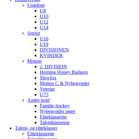
Ungdom
U8
U10
U12
U14
Senior
U16
U19
DIVISIONEN
KVINDER
Motion
2. DIVISION
Herning Honey Badgers
Slowfox
Motion C & Nybegynder
Veteran
U75
Andre hold
Familie hockey
Nybegynder piger
Eliteklasserne
Talentklasserne
Talent- og eliteklasser
Eliteklasserne