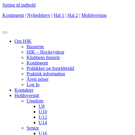
Spring til indhold
Kontingent
|
Nyhedsbrev
|
Hal 1
|
Hal 2
|
Mobilversion
Om HIK
Busserne
HIK – Hockeyshop
Klubbens historie
Kontingent
Politikker og forældreråd
Praktisk information
Årets priser
Log In
Kontakter
Holdoversigt
Ungdom
U8
U10
U12
U14
Senior
U16