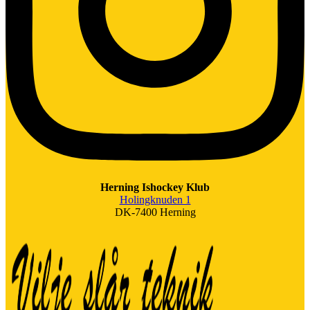
Herning Ishockey Klub
Holingknuden 1
DK-7400 Herning