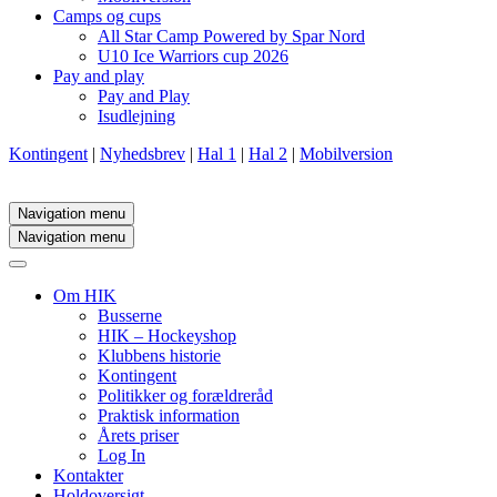
Camps og cups
All Star Camp Powered by Spar Nord
U10 Ice Warriors cup 2026
Pay and play
Pay and Play
Isudlejning
Kontingent
|
Nyhedsbrev
|
Hal 1
|
Hal 2
|
Mobilversion
Navigation menu
Navigation menu
Om HIK
Busserne
HIK – Hockeyshop
Klubbens historie
Kontingent
Politikker og forældreråd
Praktisk information
Årets priser
Log In
Kontakter
Holdoversigt