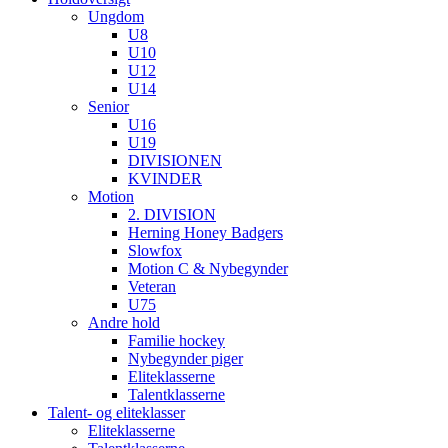
Ungdom
U8
U10
U12
U14
Senior
U16
U19
DIVISIONEN
KVINDER
Motion
2. DIVISION
Herning Honey Badgers
Slowfox
Motion C & Nybegynder
Veteran
U75
Andre hold
Familie hockey
Nybegynder piger
Eliteklasserne
Talentklasserne
Talent- og eliteklasser
Eliteklasserne