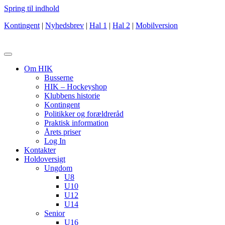
Spring til indhold
Kontingent
|
Nyhedsbrev
|
Hal 1
|
Hal 2
|
Mobilversion
Om HIK
Busserne
HIK – Hockeyshop
Klubbens historie
Kontingent
Politikker og forældreråd
Praktisk information
Årets priser
Log In
Kontakter
Holdoversigt
Ungdom
U8
U10
U12
U14
Senior
U16