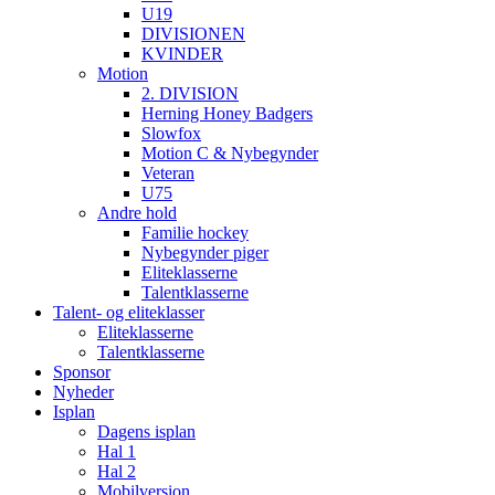
U19
DIVISIONEN
KVINDER
Motion
2. DIVISION
Herning Honey Badgers
Slowfox
Motion C & Nybegynder
Veteran
U75
Andre hold
Familie hockey
Nybegynder piger
Eliteklasserne
Talentklasserne
Talent- og eliteklasser
Eliteklasserne
Talentklasserne
Sponsor
Nyheder
Isplan
Dagens isplan
Hal 1
Hal 2
Mobilversion