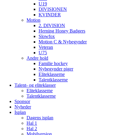
U19
DIVISIONEN
KVINDER
Motion
2. DIVISION
Herning Honey Badgers
Slowfox
Motion C & Nybegynder
Veteran
U75
Andre hold
Familie hockey
Nybegynder piger
Eliteklasserne
Talentklasserne
Talent- og eliteklasser
Eliteklasserne
Talentklasserne
Sponsor
Nyheder
Isplan
Dagens isplan
Hal 1
Hal 2
Mobilversion