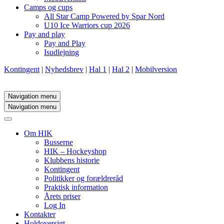
Camps og cups
All Star Camp Powered by Spar Nord
U10 Ice Warriors cup 2026
Pay and play
Pay and Play
Isudlejning
Kontingent
|
Nyhedsbrev
|
Hal 1
|
Hal 2
|
Mobilversion
Navigation menu
Navigation menu
Om HIK
Busserne
HIK – Hockeyshop
Klubbens historie
Kontingent
Politikker og forældreråd
Praktisk information
Årets priser
Log In
Kontakter
Holdoversigt