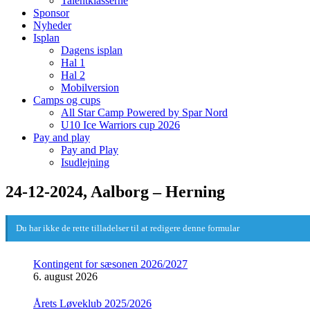
Talentklasserne
Sponsor
Nyheder
Isplan
Dagens isplan
Hal 1
Hal 2
Mobilversion
Camps og cups
All Star Camp Powered by Spar Nord
U10 Ice Warriors cup 2026
Pay and play
Pay and Play
Isudlejning
24-12-2024, Aalborg – Herning
Du har ikke de rette tilladelser til at redigere denne formular
Kontingent for sæsonen 2026/2027
6. august 2026
Årets Løveklub 2025/2026