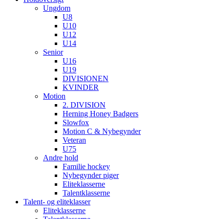
Ungdom
U8
U10
U12
U14
Senior
U16
U19
DIVISIONEN
KVINDER
Motion
2. DIVISION
Herning Honey Badgers
Slowfox
Motion C & Nybegynder
Veteran
U75
Andre hold
Familie hockey
Nybegynder piger
Eliteklasserne
Talentklasserne
Talent- og eliteklasser
Eliteklasserne