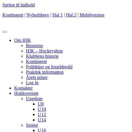
Spring til indhold
Kontingent
|
Nyhedsbrev
|
Hal 1
|
Hal 2
|
Mobilversion
Om HIK
Busserne
HIK – Hockeyshop
Klubbens historie
Kontingent
Politikker og forældreråd
Praktisk information
Årets priser
Log In
Kontakter
Holdoversigt
Ungdom
U8
U10
U12
U14
Senior
U16