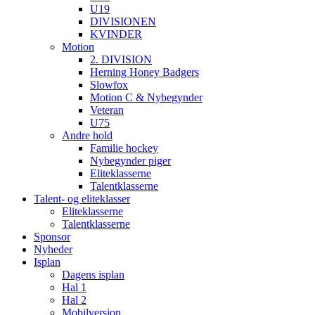
U19
DIVISIONEN
KVINDER
Motion
2. DIVISION
Herning Honey Badgers
Slowfox
Motion C & Nybegynder
Veteran
U75
Andre hold
Familie hockey
Nybegynder piger
Eliteklasserne
Talentklasserne
Talent- og eliteklasser
Eliteklasserne
Talentklasserne
Sponsor
Nyheder
Isplan
Dagens isplan
Hal 1
Hal 2
Mobilversion