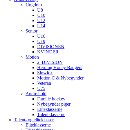
Ungdom
U8
U10
U12
U14
Senior
U16
U19
DIVISIONEN
KVINDER
Motion
2. DIVISION
Herning Honey Badgers
Slowfox
Motion C & Nybegynder
Veteran
U75
Andre hold
Familie hockey
Nybegynder piger
Eliteklasserne
Talentklasserne
Talent- og eliteklasser
Eliteklasserne