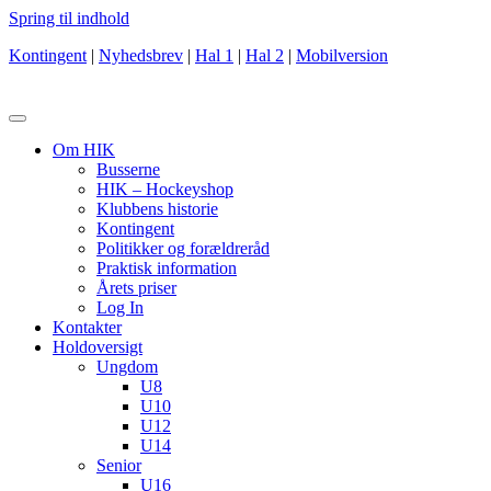
Spring til indhold
Kontingent
|
Nyhedsbrev
|
Hal 1
|
Hal 2
|
Mobilversion
Om HIK
Busserne
HIK – Hockeyshop
Klubbens historie
Kontingent
Politikker og forældreråd
Praktisk information
Årets priser
Log In
Kontakter
Holdoversigt
Ungdom
U8
U10
U12
U14
Senior
U16