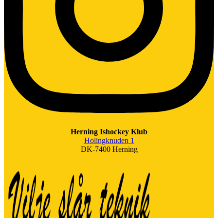
Herning Ishockey Klub
Holingknuden 1
DK-7400 Herning