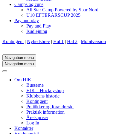
Camps og cups
All Star Camp Powered by Spar Nord
U10 EFTERÅRSCUP 2025
Pay and play
Pay and Play
Isudlejning
Kontingent
|
Nyhedsbrev
|
Hal 1
|
Hal 2
|
Mobilversion
Navigation menu
Navigation menu
Om HIK
Busserne
HIK – Hockeyshop
Klubbens historie
Kontingent
Politikker og forældreråd
Praktisk information
Årets priser
Log In
Kontakter
Holdoversigt