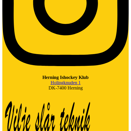
Herning Ishockey Klub
Holingknuden 1
DK-7400 Herning