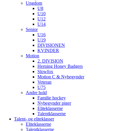
Ungdom
U8
U10
U12
U14
Senior
U16
U19
DIVISIONEN
KVINDER
Motion
2. DIVISION
Herning Honey Badgers
Slowfox
Motion C & Nybegynder
Veteran
U75
Andre hold
Familie hockey
Nybegynder piger
Eliteklasserne
Talentklasserne
Talent- og eliteklasser
Eliteklasserne
Talentklasserne