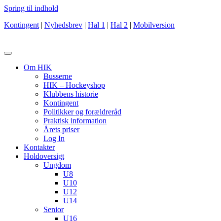
Spring til indhold
Kontingent
|
Nyhedsbrev
|
Hal 1
|
Hal 2
|
Mobilversion
Om HIK
Busserne
HIK – Hockeyshop
Klubbens historie
Kontingent
Politikker og forældreråd
Praktisk information
Årets priser
Log In
Kontakter
Holdoversigt
Ungdom
U8
U10
U12
U14
Senior
U16