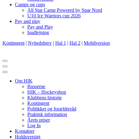
Camps og cups
All Star Camp Powered by Spar Nord
U10 Ice Warriors cup 2026
Pay and play
Pay and Play
Isudlejning
Kontingent
|
Nyhedsbrev
|
Hal 1
|
Hal 2
|
Mobilversion
Navigation
menu
Navigation
menu
Om HIK
Busserne
HIK – Hockeyshop
Klubbens historie
Kontingent
Politikker og forældreråd
Praktisk information
Årets priser
Log In
Kontakter
Holdoversigt