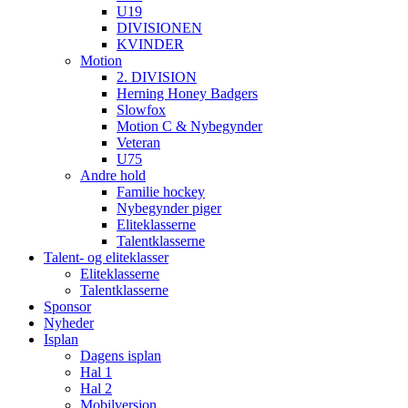
U19
DIVISIONEN
KVINDER
Motion
2. DIVISION
Herning Honey Badgers
Slowfox
Motion C & Nybegynder
Veteran
U75
Andre hold
Familie hockey
Nybegynder piger
Eliteklasserne
Talentklasserne
Talent- og eliteklasser
Eliteklasserne
Talentklasserne
Sponsor
Nyheder
Isplan
Dagens isplan
Hal 1
Hal 2
Mobilversion