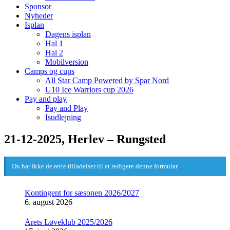
Sponsor
Nyheder
Isplan
Dagens isplan
Hal 1
Hal 2
Mobilversion
Camps og cups
All Star Camp Powered by Spar Nord
U10 Ice Warriors cup 2026
Pay and play
Pay and Play
Isudlejning
21-12-2025, Herlev – Rungsted
Du har ikke de rette tilladelser til at redigere denne formular
Kontingent for sæsonen 2026/2027
6. august 2026
Årets Løveklub 2025/2026