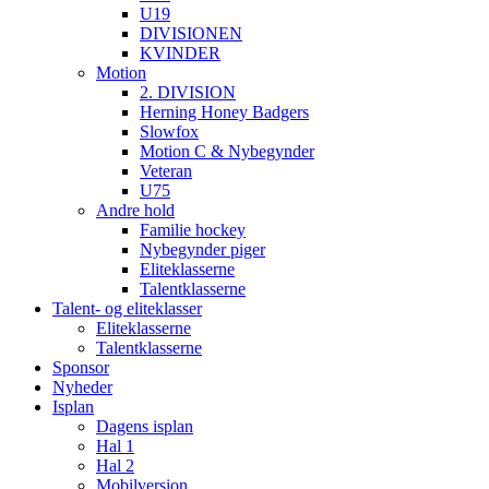
U19
DIVISIONEN
KVINDER
Motion
2. DIVISION
Herning Honey Badgers
Slowfox
Motion C & Nybegynder
Veteran
U75
Andre hold
Familie hockey
Nybegynder piger
Eliteklasserne
Talentklasserne
Talent- og eliteklasser
Eliteklasserne
Talentklasserne
Sponsor
Nyheder
Isplan
Dagens isplan
Hal 1
Hal 2
Mobilversion