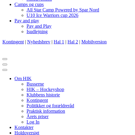
Camps og cups
All Star Camp Powered by Spar Nord
U10 Ice Warriors cup 2026
Pay and play
Pay and Play
Isudlejning
Kontingent
|
Nyhedsbrev
|
Hal 1
|
Hal 2
|
Mobilversion
Navigation
menu
Navigation
menu
Om HIK
Busserne
HIK – Hockeyshop
Klubbens historie
Kontingent
Politikker og forældreråd
Praktisk information
Årets priser
Log In
Kontakter
Holdoversigt