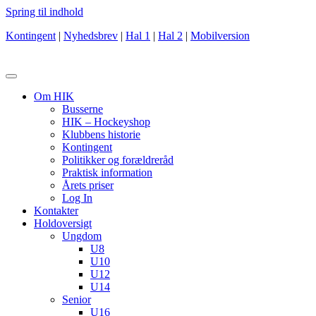
Spring til indhold
Kontingent
|
Nyhedsbrev
|
Hal 1
|
Hal 2
|
Mobilversion
Om HIK
Busserne
HIK – Hockeyshop
Klubbens historie
Kontingent
Politikker og forældreråd
Praktisk information
Årets priser
Log In
Kontakter
Holdoversigt
Ungdom
U8
U10
U12
U14
Senior
U16