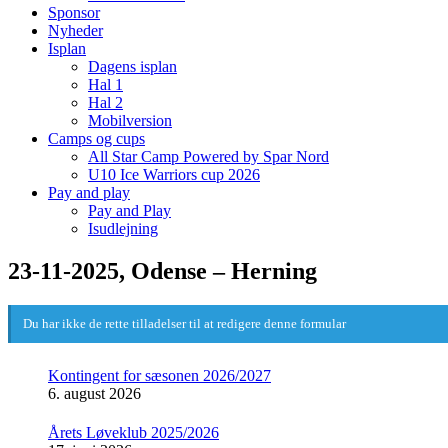
Sponsor
Nyheder
Isplan
Dagens isplan
Hal 1
Hal 2
Mobilversion
Camps og cups
All Star Camp Powered by Spar Nord
U10 Ice Warriors cup 2026
Pay and play
Pay and Play
Isudlejning
23-11-2025, Odense – Herning
Du har ikke de rette tilladelser til at redigere denne formular
Kontingent for sæsonen 2026/2027
6. august 2026
Årets Løveklub 2025/2026