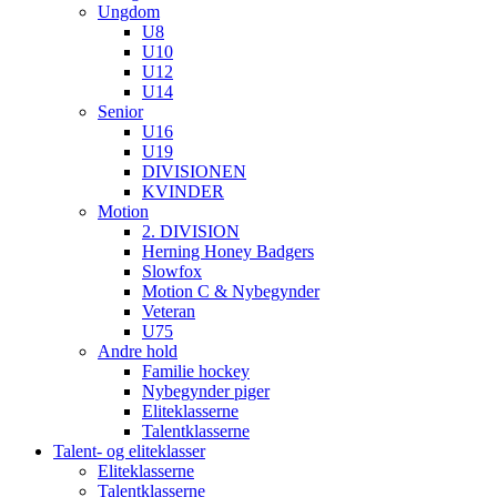
Ungdom
U8
U10
U12
U14
Senior
U16
U19
DIVISIONEN
KVINDER
Motion
2. DIVISION
Herning Honey Badgers
Slowfox
Motion C & Nybegynder
Veteran
U75
Andre hold
Familie hockey
Nybegynder piger
Eliteklasserne
Talentklasserne
Talent- og eliteklasser
Eliteklasserne
Talentklasserne