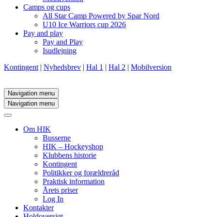
Camps og cups
All Star Camp Powered by Spar Nord
U10 Ice Warriors cup 2026
Pay and play
Pay and Play
Isudlejning
Kontingent
|
Nyhedsbrev
|
Hal 1
|
Hal 2
|
Mobilversion
Navigation menu
Navigation menu
Om HIK
Busserne
HIK – Hockeyshop
Klubbens historie
Kontingent
Politikker og forældreråd
Praktisk information
Årets priser
Log In
Kontakter
Holdoversigt