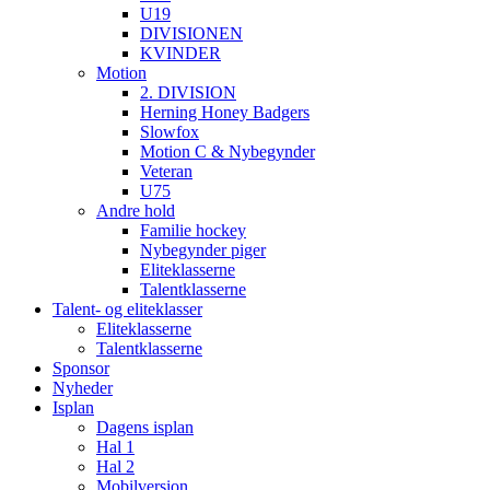
U19
DIVISIONEN
KVINDER
Motion
2. DIVISION
Herning Honey Badgers
Slowfox
Motion C & Nybegynder
Veteran
U75
Andre hold
Familie hockey
Nybegynder piger
Eliteklasserne
Talentklasserne
Talent- og eliteklasser
Eliteklasserne
Talentklasserne
Sponsor
Nyheder
Isplan
Dagens isplan
Hal 1
Hal 2
Mobilversion