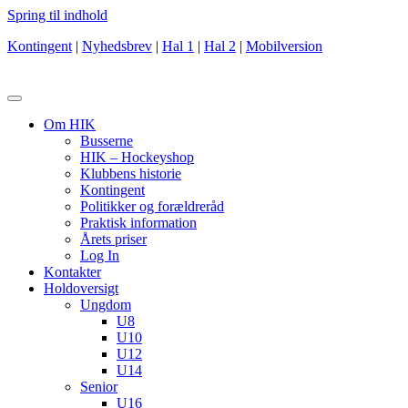
Spring til indhold
Kontingent
|
Nyhedsbrev
|
Hal 1
|
Hal 2
|
Mobilversion
Om HIK
Busserne
HIK – Hockeyshop
Klubbens historie
Kontingent
Politikker og forældreråd
Praktisk information
Årets priser
Log In
Kontakter
Holdoversigt
Ungdom
U8
U10
U12
U14
Senior
U16