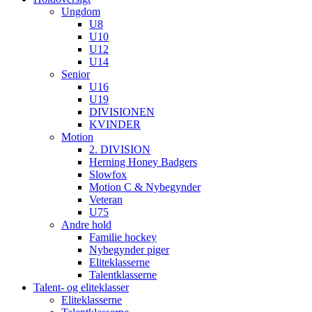
Ungdom
U8
U10
U12
U14
Senior
U16
U19
DIVISIONEN
KVINDER
Motion
2. DIVISION
Herning Honey Badgers
Slowfox
Motion C & Nybegynder
Veteran
U75
Andre hold
Familie hockey
Nybegynder piger
Eliteklasserne
Talentklasserne
Talent- og eliteklasser
Eliteklasserne