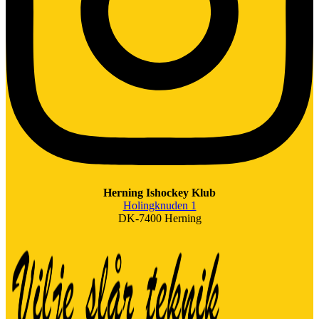
Herning Ishockey Klub
Holingknuden 1
DK-7400 Herning