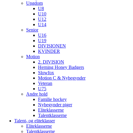
Ungdom
U8
U10
U12
U14
Senior
U16
U19
DIVISIONEN
KVINDER
Motion
2. DIVISION
Herning Honey Badgers
Slowfox
Motion C & Nybegynder
Veteran
U75
Andre hold
Familie hockey
Nybegynder piger
Eliteklasserne
Talentklasserne
Talent- og eliteklasser
Eliteklasserne
Talentklasserne