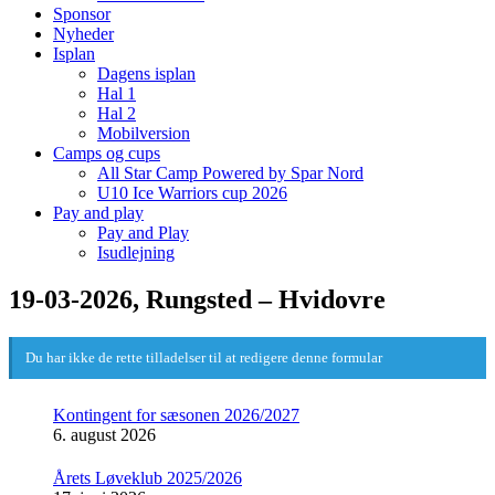
Sponsor
Nyheder
Isplan
Dagens isplan
Hal 1
Hal 2
Mobilversion
Camps og cups
All Star Camp Powered by Spar Nord
U10 Ice Warriors cup 2026
Pay and play
Pay and Play
Isudlejning
19-03-2026, Rungsted – Hvidovre
Du har ikke de rette tilladelser til at redigere denne formular
Kontingent for sæsonen 2026/2027
6. august 2026
Årets Løveklub 2025/2026