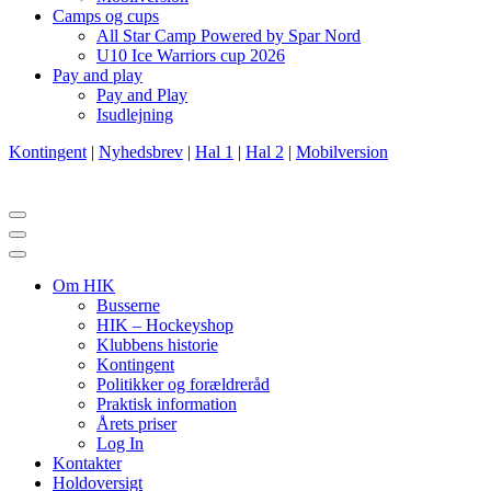
Camps og cups
All Star Camp Powered by Spar Nord
U10 Ice Warriors cup 2026
Pay and play
Pay and Play
Isudlejning
Kontingent
|
Nyhedsbrev
|
Hal 1
|
Hal 2
|
Mobilversion
Navigation
menu
Navigation
menu
Om HIK
Busserne
HIK – Hockeyshop
Klubbens historie
Kontingent
Politikker og forældreråd
Praktisk information
Årets priser
Log In
Kontakter
Holdoversigt