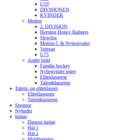
U19
DIVISIONEN
KVINDER
Motion
2. DIVISION
Herning Honey Badgers
Slowfox
Motion C & Nybegynder
Veteran
U75
Andre hold
Familie hockey
Nybegynder piger
Eliteklasserne
Talentklasserne
Talent- og eliteklasser
Eliteklasserne
Talentklasserne
Sponsor
Nyheder
Isplan
Dagens isplan
Hal 1
Hal 2
Mobilversion