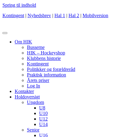
Spring til indhold
Kontingent
|
Nyhedsbrev
|
Hal 1
|
Hal 2
|
Mobilversion
Om HIK
Busserne
HIK – Hockeyshop
Klubbens historie
Kontingent
Politikker og forældreråd
Praktisk information
Årets priser
Log In
Kontakter
Holdoversigt
Ungdom
U8
U10
U12
U14
Senior
U16