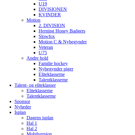
U19
DIVISIONEN
KVINDER
Motion
2. DIVISION
Herning Honey Badgers
Slowfox
Motion C & Nybegynder
Veteran
U75
Andre hold
Familie hockey
Nybegynder piger
Eliteklasserne
Talentklasserne
Talent- og eliteklasser
Eliteklasserne
Talentklasserne
Sponsor
Nyheder
Isplan
Dagens isplan
Hal 1
Hal 2
Mobilversion