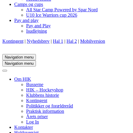
Camps og cups
All Star Camp Powered by Spar Nord
U10 Ice Warriors cup 2026
Pay and play
Pay and Play
Isudlejning
Kontingent
|
Nyhedsbrev
|
Hal 1
|
Hal 2
|
Mobilversion
Navigation menu
Navigation menu
Om HIK
Busserne
HIK – Hockeyshop
Klubbens historie
Kontingent
Politikker og forældreråd
Praktisk information
Årets priser
Log In
Kontakter
Holdoversigt