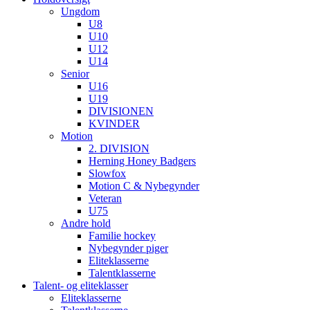
Ungdom
U8
U10
U12
U14
Senior
U16
U19
DIVISIONEN
KVINDER
Motion
2. DIVISION
Herning Honey Badgers
Slowfox
Motion C & Nybegynder
Veteran
U75
Andre hold
Familie hockey
Nybegynder piger
Eliteklasserne
Talentklasserne
Talent- og eliteklasser
Eliteklasserne