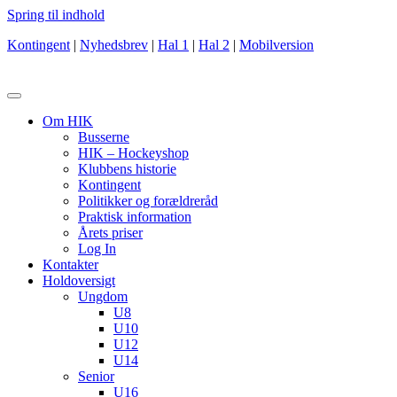
Spring til indhold
Kontingent
|
Nyhedsbrev
|
Hal 1
|
Hal 2
|
Mobilversion
Om HIK
Busserne
HIK – Hockeyshop
Klubbens historie
Kontingent
Politikker og forældreråd
Praktisk information
Årets priser
Log In
Kontakter
Holdoversigt
Ungdom
U8
U10
U12
U14
Senior
U16