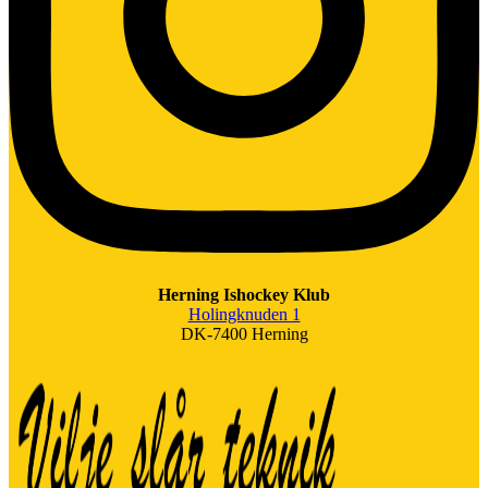
Herning Ishockey Klub
Holingknuden 1
DK-7400 Herning