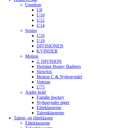
Ungdom
U8
U10
U12
U14
Senior
U16
U19
DIVISIONEN
KVINDER
Motion
2. DIVISION
Herning Honey Badgers
Slowfox
Motion C & Nybegynder
Veteran
U75
Andre hold
Familie hockey
Nybegynder piger
Eliteklasserne
Talentklasserne
Talent- og eliteklasser
Eliteklasserne