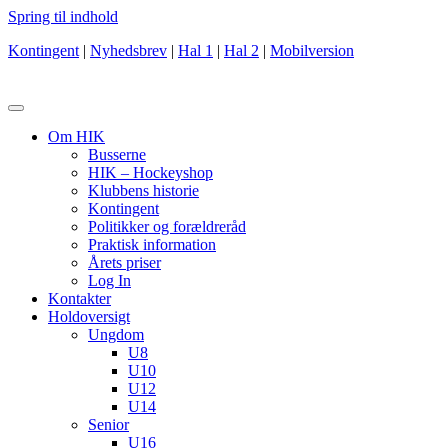
Spring til indhold
Kontingent
|
Nyhedsbrev
|
Hal 1
|
Hal 2
|
Mobilversion
Om HIK
Busserne
HIK – Hockeyshop
Klubbens historie
Kontingent
Politikker og forældreråd
Praktisk information
Årets priser
Log In
Kontakter
Holdoversigt
Ungdom
U8
U10
U12
U14
Senior
U16