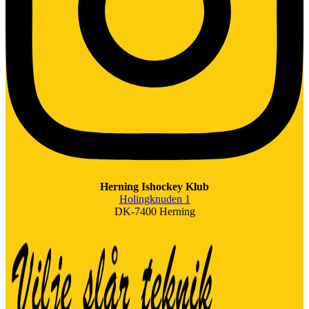
Herning Ishockey Klub
Holingknuden 1
DK-7400 Herning