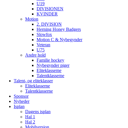
U19
DIVISIONEN
KVINDER
Motion
2. DIVISION
Herning Honey Badgers
Slowfox
Motion C & Nybegynder
Veteran
U75
Andre hold
Familie hockey
Nybegynder piger
Eliteklasserne
Talentklasserne
Talent- og eliteklasser
Eliteklasserne
Talentklasserne
Sponsor
Nyheder
Isplan
Dagens isplan
Hal 1
Hal 2
Mobilversion