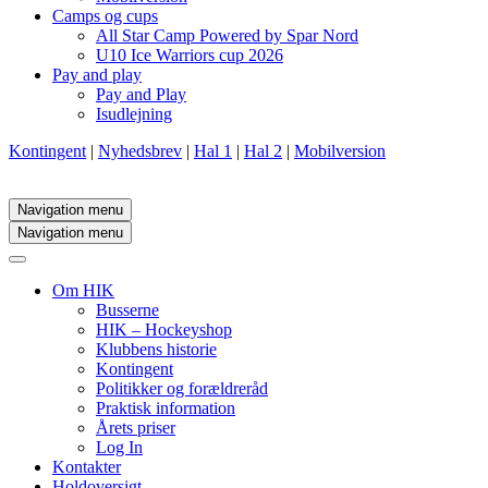
Camps og cups
All Star Camp Powered by Spar Nord
U10 Ice Warriors cup 2026
Pay and play
Pay and Play
Isudlejning
Kontingent
|
Nyhedsbrev
|
Hal 1
|
Hal 2
|
Mobilversion
Navigation menu
Navigation menu
Om HIK
Busserne
HIK – Hockeyshop
Klubbens historie
Kontingent
Politikker og forældreråd
Praktisk information
Årets priser
Log In
Kontakter
Holdoversigt