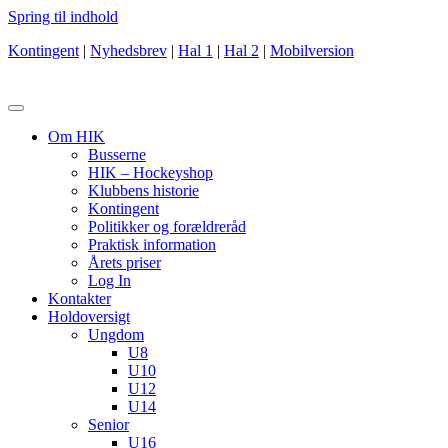
Spring til indhold
Kontingent
|
Nyhedsbrev
|
Hal 1
|
Hal 2
|
Mobilversion
Om HIK
Busserne
HIK – Hockeyshop
Klubbens historie
Kontingent
Politikker og forældreråd
Praktisk information
Årets priser
Log In
Kontakter
Holdoversigt
Ungdom
U8
U10
U12
U14
Senior
U16