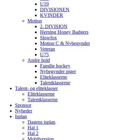
U19
DIVISIONEN
KVINDER
Motion
2. DIVISION
Herning Honey Badgers
Slowfox
Motion C & Nybegynder
Veteran
U75
Andre hold
Familie hockey
Nybegynder piger
Eliteklasserne
Talentklasserne
Talent- og eliteklasser
Eliteklasserne
Talentklasserne
Sponsor
Nyheder
Isplan
Dagens isplan
Hal 1
Hal 2
Mobilversion