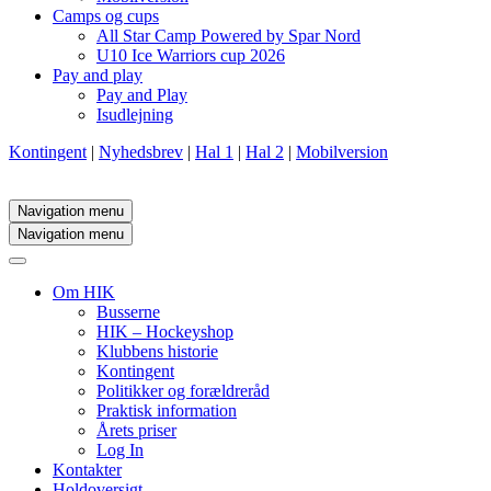
Camps og cups
All Star Camp Powered by Spar Nord
U10 Ice Warriors cup 2026
Pay and play
Pay and Play
Isudlejning
Kontingent
|
Nyhedsbrev
|
Hal 1
|
Hal 2
|
Mobilversion
Navigation menu
Navigation menu
Om HIK
Busserne
HIK – Hockeyshop
Klubbens historie
Kontingent
Politikker og forældreråd
Praktisk information
Årets priser
Log In
Kontakter
Holdoversigt