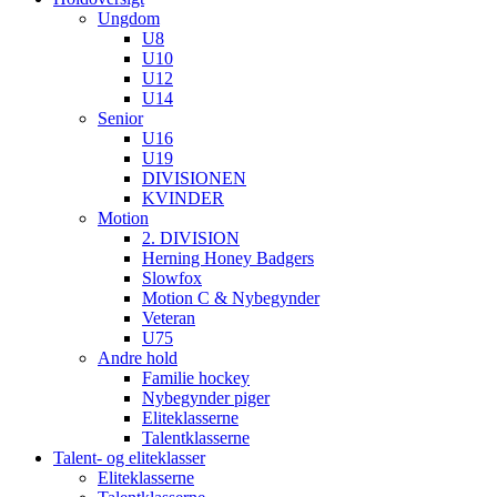
Ungdom
U8
U10
U12
U14
Senior
U16
U19
DIVISIONEN
KVINDER
Motion
2. DIVISION
Herning Honey Badgers
Slowfox
Motion C & Nybegynder
Veteran
U75
Andre hold
Familie hockey
Nybegynder piger
Eliteklasserne
Talentklasserne
Talent- og eliteklasser
Eliteklasserne