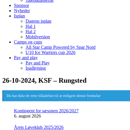
Talentklasserne
Sponsor
Nyheder
Isplan
Dagens isplan
Hal 1
Hal 2
Mobilversion
Camps og cups
All Star Camp Powered by Spar Nord
U10 Ice Warriors cup 2026
Pay and play
Pay and Play
Isudlejning
26-10-2024, KSF – Rungsted
Du har ikke de rette tilladelser til at redigere denne formular
Kontingent for sæsonen 2026/2027
6. august 2026
Årets Løveklub 2025/2026