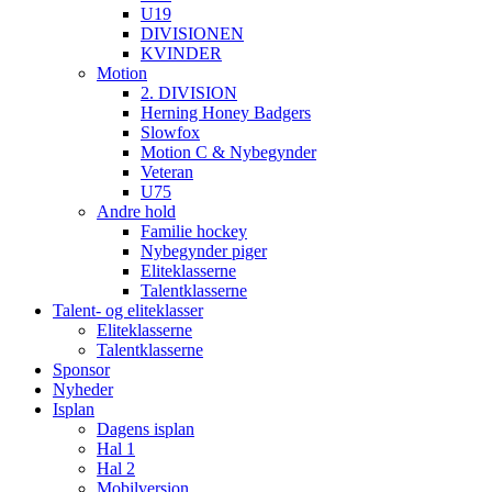
U19
DIVISIONEN
KVINDER
Motion
2. DIVISION
Herning Honey Badgers
Slowfox
Motion C & Nybegynder
Veteran
U75
Andre hold
Familie hockey
Nybegynder piger
Eliteklasserne
Talentklasserne
Talent- og eliteklasser
Eliteklasserne
Talentklasserne
Sponsor
Nyheder
Isplan
Dagens isplan
Hal 1
Hal 2
Mobilversion