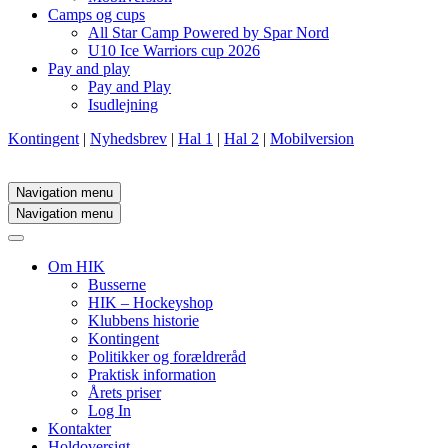
Camps og cups
All Star Camp Powered by Spar Nord
U10 Ice Warriors cup 2026
Pay and play
Pay and Play
Isudlejning
Kontingent
|
Nyhedsbrev
|
Hal 1
|
Hal 2
|
Mobilversion
Navigation menu
Navigation menu
Om HIK
Busserne
HIK – Hockeyshop
Klubbens historie
Kontingent
Politikker og forældreråd
Praktisk information
Årets priser
Log In
Kontakter
Holdoversigt