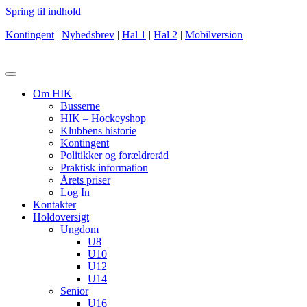
Spring til indhold
Kontingent
|
Nyhedsbrev
|
Hal 1
|
Hal 2
|
Mobilversion
Om HIK
Busserne
HIK – Hockeyshop
Klubbens historie
Kontingent
Politikker og forældreråd
Praktisk information
Årets priser
Log In
Kontakter
Holdoversigt
Ungdom
U8
U10
U12
U14
Senior
U16