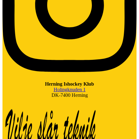
Herning Ishockey Klub
Holingknuden 1
DK-7400 Herning