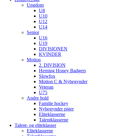
Ungdom
U8
U10
U12
U14
Senior
U16
U19
DIVISIONEN
KVINDER
Motion
2. DIVISION
Herning Honey Badgers
Slowfox
Motion C & Nybegynder
Veteran
U75
Andre hold
Familie hockey
Nybegynder piger
Eliteklasserne
Talentklasserne
Talent- og eliteklasser
Eliteklasserne