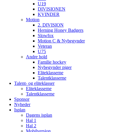
U19
DIVISIONEN
KVINDER
Motion
2. DIVISION
Herning Honey Badgers
Slowfox
Motion C & Nybegynder
Veteran
U75
Andre hold
Familie hockey
Nybegynder piger
Eliteklasserne
Talentklasserne
Talent- og eliteklasser
Eliteklasserne
Talentklasserne
Sponsor
Nyheder
Isplan
Dagens isplan
Hal 1
Hal 2
Mobilversion