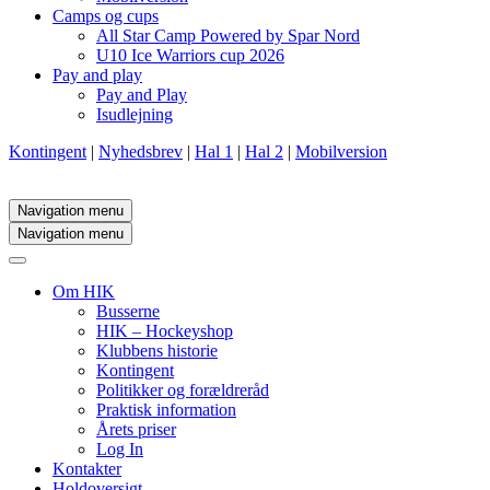
Camps og cups
All Star Camp Powered by Spar Nord
U10 Ice Warriors cup 2026
Pay and play
Pay and Play
Isudlejning
Kontingent
|
Nyhedsbrev
|
Hal 1
|
Hal 2
|
Mobilversion
Navigation menu
Navigation menu
Om HIK
Busserne
HIK – Hockeyshop
Klubbens historie
Kontingent
Politikker og forældreråd
Praktisk information
Årets priser
Log In
Kontakter
Holdoversigt