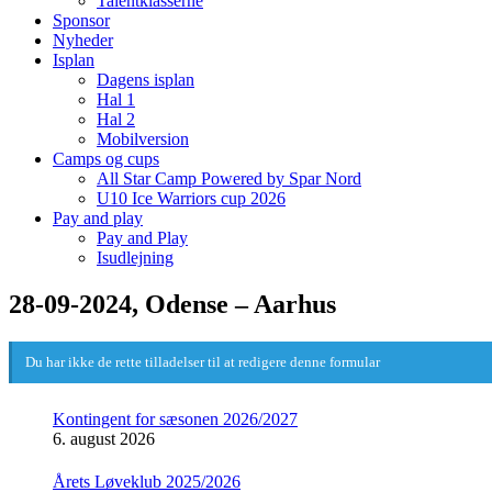
Talentklasserne
Sponsor
Nyheder
Isplan
Dagens isplan
Hal 1
Hal 2
Mobilversion
Camps og cups
All Star Camp Powered by Spar Nord
U10 Ice Warriors cup 2026
Pay and play
Pay and Play
Isudlejning
28-09-2024, Odense – Aarhus
Du har ikke de rette tilladelser til at redigere denne formular
Kontingent for sæsonen 2026/2027
6. august 2026
Årets Løveklub 2025/2026