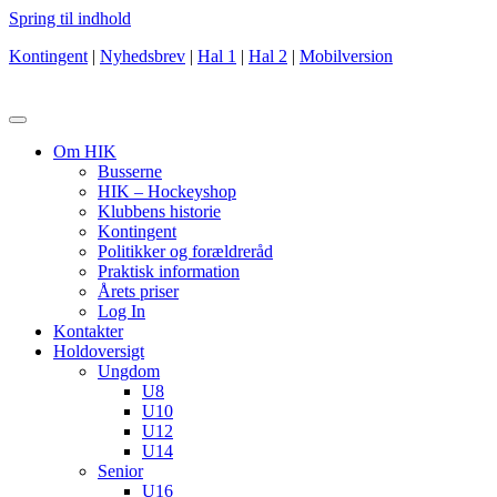
Spring til indhold
Kontingent
|
Nyhedsbrev
|
Hal 1
|
Hal 2
|
Mobilversion
Om HIK
Busserne
HIK – Hockeyshop
Klubbens historie
Kontingent
Politikker og forældreråd
Praktisk information
Årets priser
Log In
Kontakter
Holdoversigt
Ungdom
U8
U10
U12
U14
Senior
U16