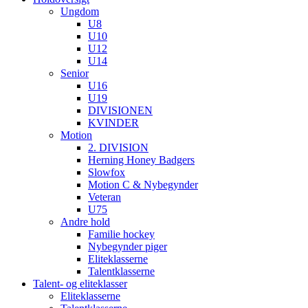
Ungdom
U8
U10
U12
U14
Senior
U16
U19
DIVISIONEN
KVINDER
Motion
2. DIVISION
Herning Honey Badgers
Slowfox
Motion C & Nybegynder
Veteran
U75
Andre hold
Familie hockey
Nybegynder piger
Eliteklasserne
Talentklasserne
Talent- og eliteklasser
Eliteklasserne