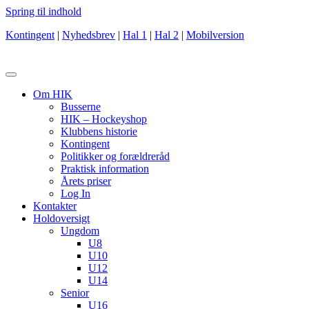
Spring til indhold
Kontingent
|
Nyhedsbrev
|
Hal 1
|
Hal 2
|
Mobilversion
Om HIK
Busserne
HIK – Hockeyshop
Klubbens historie
Kontingent
Politikker og forældreråd
Praktisk information
Årets priser
Log In
Kontakter
Holdoversigt
Ungdom
U8
U10
U12
U14
Senior
U16