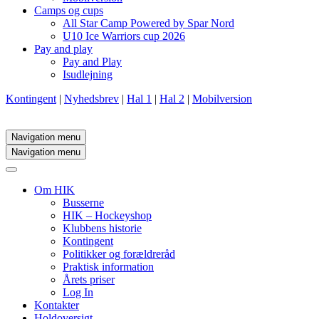
Camps og cups
All Star Camp Powered by Spar Nord
U10 Ice Warriors cup 2026
Pay and play
Pay and Play
Isudlejning
Kontingent
|
Nyhedsbrev
|
Hal 1
|
Hal 2
|
Mobilversion
Navigation menu
Navigation menu
Om HIK
Busserne
HIK – Hockeyshop
Klubbens historie
Kontingent
Politikker og forældreråd
Praktisk information
Årets priser
Log In
Kontakter
Holdoversigt