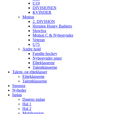
U19
DIVISIONEN
KVINDER
Motion
2. DIVISION
Herning Honey Badgers
Slowfox
Motion C & Nybegynder
Veteran
U75
Andre hold
Familie hockey
Nybegynder piger
Eliteklasserne
Talentklasserne
Talent- og eliteklasser
Eliteklasserne
Talentklasserne
Sponsor
Nyheder
Isplan
Dagens isplan
Hal 1
Hal 2
Mobilversion