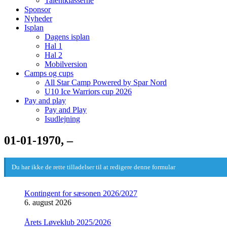
Talentklasserne
Sponsor
Nyheder
Isplan
Dagens isplan
Hal 1
Hal 2
Mobilversion
Camps og cups
All Star Camp Powered by Spar Nord
U10 Ice Warriors cup 2026
Pay and play
Pay and Play
Isudlejning
01-01-1970, –
Du har ikke de rette tilladelser til at redigere denne formular
Kontingent for sæsonen 2026/2027
6. august 2026
Årets Løveklub 2025/2026