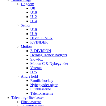
Ungdom
U8
U10
U12
U14
Senior
U16
U19
DIVISIONEN
KVINDER
Motion
2. DIVISION
Herning Honey Badgers
Slowfox
Motion C & Nybegynder
Veteran
U75
Andre hold
Familie hockey
Nybegynder piger
Eliteklasserne
Talentklasserne
Talent- og eliteklasser
Eliteklasserne