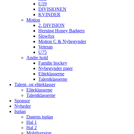
U19
DIVISIONEN
KVINDER
Motion
2. DIVISION
Herning Honey Badgers
Slowfox
Motion C & Nybegynder
Veteran
U75
Andre hold
Familie hockey
Nybegynder piger
Eliteklasserne
Talentklasserne
Talent- og eliteklasser
Eliteklasserne
Talentklasserne
Sponsor
Nyheder
Isplan
Dagens isplan
Hal 1
Hal 2
Mobilversion