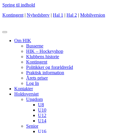
Spring til indhold
Kontingent
|
Nyhedsbrev
|
Hal 1
|
Hal 2
|
Mobilversion
Om HIK
Busserne
HIK – Hockeyshop
Klubbens historie
Kontingent
Politikker og forældreråd
Praktisk information
Årets priser
Log In
Kontakter
Holdoversigt
Ungdom
U8
U10
U12
U14
Senior
U16