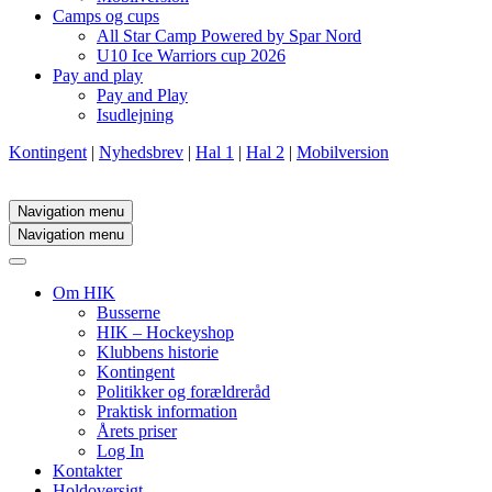
Camps og cups
All Star Camp Powered by Spar Nord
U10 Ice Warriors cup 2026
Pay and play
Pay and Play
Isudlejning
Kontingent
|
Nyhedsbrev
|
Hal 1
|
Hal 2
|
Mobilversion
Navigation menu
Navigation menu
Om HIK
Busserne
HIK – Hockeyshop
Klubbens historie
Kontingent
Politikker og forældreråd
Praktisk information
Årets priser
Log In
Kontakter
Holdoversigt