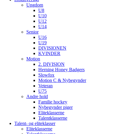
Ungdom
U8
U10
U12
U14
Senior
U16
U19
DIVISIONEN
KVINDER
Motion
2. DIVISION
Herning Honey Badgers
Slowfox
Motion C & Nybegynder
Veteran
U75
Andre hold
Familie hockey
Nybegynder piger
Eliteklasserne
Talentklasserne
Talent- og eliteklasser
Eliteklasserne