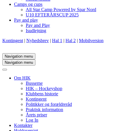
Camps og cups
All Star Camp Powered by Spar Nord
U10 EFTERÅRSCUP 2025
Pay and play
Pay and Play
Isudlejning
Kontingent
|
Nyhedsbrev
|
Hal 1
|
Hal 2
|
Mobilversion
Navigation menu
Navigation menu
Om HIK
Busserne
HIK – Hockeyshop
Klubbens historie
Kontingent
Politikker og forældreråd
Praktisk information
Årets priser
Log In
Kontakter
Holdoversigt