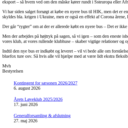
eksport – så hvem ved om den måske kører rundt i Ssteuropa eller Af
Vi har siden salget forsøgt at købe en nyere bus til HIK, men det er e
skyldes bla. krigen i Ukraine, men er også en effekt af Corona årene,
Der går “rygter” om at der er allerede købt en nyere bus – Det er ikke 
Men der arbejdes på højtryk på sagen, så vi igen – som den eneste ish
vores klub, at vores rullende klubhuse – skaber vigtige relationer og o
Indtil den nye bus er indkøbt og leveret – vil vi bede alle om forståels
bluefox ture osv. Så hvis alle vil hjælpe med at være lidt ekstra fleksible
Mvh
Bestyrelsen
Kontingent for sæsonen 2026/2027
6. august 2026
Årets Løveklub 2025/2026
17. juni 2026
Generalforsamling & afslutning
27. maj 2026