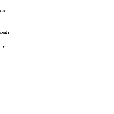
ette
ment i
inger,