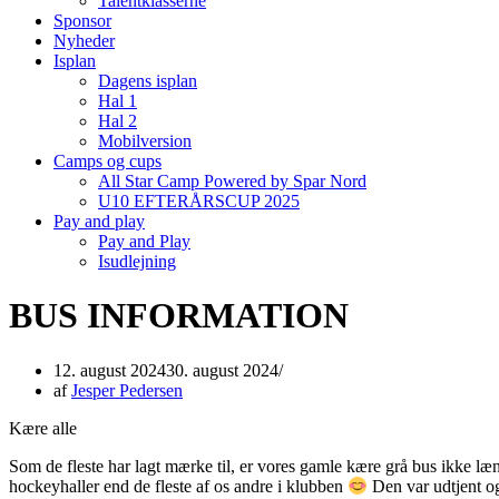
Talentklasserne
Sponsor
Nyheder
Isplan
Dagens isplan
Hal 1
Hal 2
Mobilversion
Camps og cups
All Star Camp Powered by Spar Nord
U10 EFTERÅRSCUP 2025
Pay and play
Pay and Play
Isudlejning
BUS INFORMATION
12. august 2024
30. august 2024
af
Jesper Pedersen
Kære alle
Som de fleste har lagt mærke til, er vores gamle kære grå bus ikke læng
hockeyhaller end de fleste af os andre i klubben
Den var udtjent og