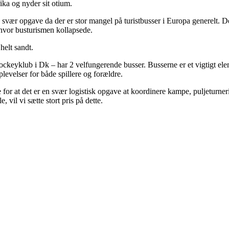
rika og nyder sit otium.
n svær opgave da der er stor mangel på turistbusser i Europa generelt. D
 hvor busturismen kollapsede.
helt sandt.
ockeyklub i Dk – har 2 velfungerende busser. Busserne er et vigtigt ele
plevelser for både spillere og forældre.
e for at det er en svær logistisk opgave at koordinere kampe, puljeturner
, vil vi sætte stort pris på dette.