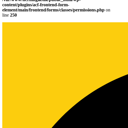
content/plugins/acf-frontend-form-
element/main/frontend/forms/classes/permissions.php
on
line
250