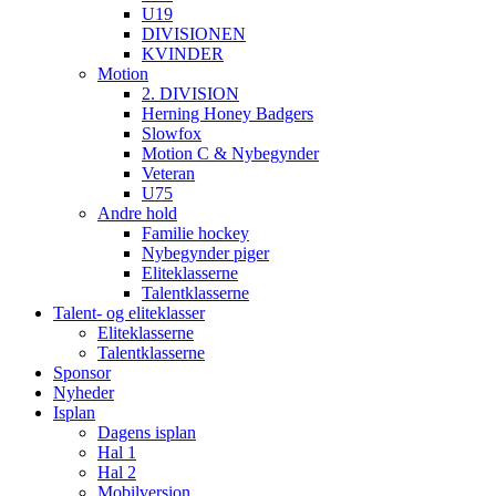
U19
DIVISIONEN
KVINDER
Motion
2. DIVISION
Herning Honey Badgers
Slowfox
Motion C & Nybegynder
Veteran
U75
Andre hold
Familie hockey
Nybegynder piger
Eliteklasserne
Talentklasserne
Talent- og eliteklasser
Eliteklasserne
Talentklasserne
Sponsor
Nyheder
Isplan
Dagens isplan
Hal 1
Hal 2
Mobilversion