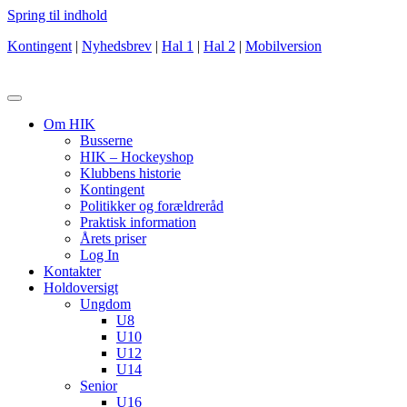
Spring til indhold
Kontingent
|
Nyhedsbrev
|
Hal 1
|
Hal 2
|
Mobilversion
Om HIK
Busserne
HIK – Hockeyshop
Klubbens historie
Kontingent
Politikker og forældreråd
Praktisk information
Årets priser
Log In
Kontakter
Holdoversigt
Ungdom
U8
U10
U12
U14
Senior
U16