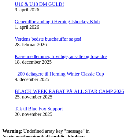
U16 & U18 DM GULD!
9. april 2026
Generalforsamling i Herning Ishockey Klub
1. april 2026
Verdens bedste buschauffør søges!
28. februar 2026
Kære medlemmer, frivillige, ansatte og forældre
18. december 2025
+200 deltagere til Herning Winter Classic Cup
9. december 2025
BLACK WEEK RABAT PÅ ALL STAR CAMP 2026
25. november 2025
Tak til Blue Fox Support
20. november 2025
Warning
: Undefined array key "message" in
/var/www/herningik.dk/public_html/wp-