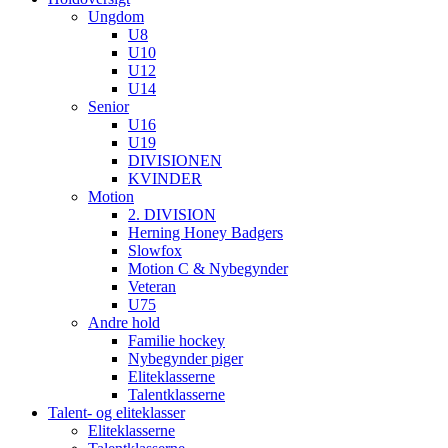
Ungdom
U8
U10
U12
U14
Senior
U16
U19
DIVISIONEN
KVINDER
Motion
2. DIVISION
Herning Honey Badgers
Slowfox
Motion C & Nybegynder
Veteran
U75
Andre hold
Familie hockey
Nybegynder piger
Eliteklasserne
Talentklasserne
Talent- og eliteklasser
Eliteklasserne