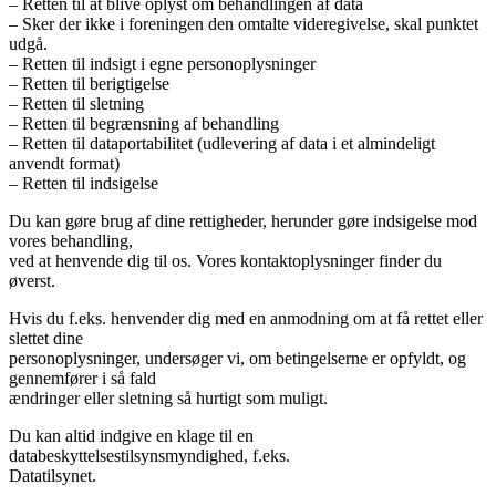
– Retten til at blive oplyst om behandlingen af data
– Sker der ikke i foreningen den omtalte videregivelse, skal punktet
udgå.
– Retten til indsigt i egne personoplysninger
– Retten til berigtigelse
– Retten til sletning
– Retten til begrænsning af behandling
– Retten til dataportabilitet (udlevering af data i et almindeligt
anvendt format)
– Retten til indsigelse
Du kan gøre brug af dine rettigheder, herunder gøre indsigelse mod
vores behandling,
ved at henvende dig til os. Vores kontaktoplysninger finder du
øverst.
Hvis du f.eks. henvender dig med en anmodning om at få rettet eller
slettet dine
personoplysninger, undersøger vi, om betingelserne er opfyldt, og
gennemfører i så fald
ændringer eller sletning så hurtigt som muligt.
Du kan altid indgive en klage til en
databeskyttelsestilsynsmyndighed, f.eks.
Datatilsynet.