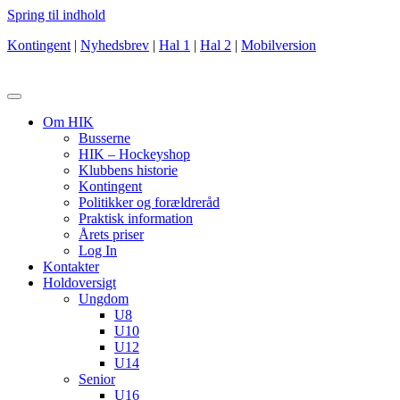
Spring til indhold
Kontingent
|
Nyhedsbrev
|
Hal 1
|
Hal 2
|
Mobilversion
Om HIK
Busserne
HIK – Hockeyshop
Klubbens historie
Kontingent
Politikker og forældreråd
Praktisk information
Årets priser
Log In
Kontakter
Holdoversigt
Ungdom
U8
U10
U12
U14
Senior
U16