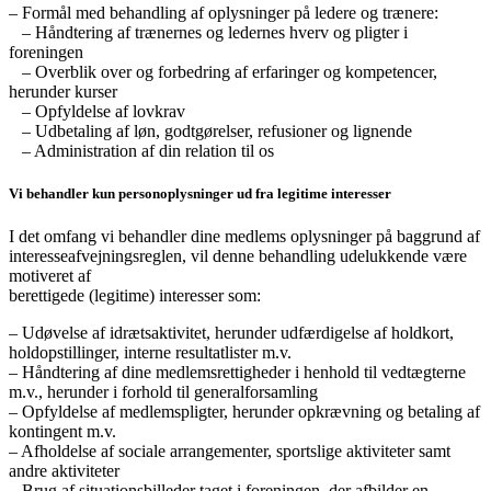
– Formål med behandling af oplysninger på ledere og trænere:
– Håndtering af trænernes og ledernes hverv og pligter i
foreningen
– Overblik over og forbedring af erfaringer og kompetencer,
herunder kurser
– Opfyldelse af lovkrav
– Udbetaling af løn, godtgørelser, refusioner og lignende
– Administration af din relation til os
Vi behandler kun personoplysninger ud fra legitime interesser
I det omfang vi behandler dine medlems oplysninger på baggrund af
interesseafvejningsreglen, vil denne behandling udelukkende være
motiveret af
berettigede (legitime) interesser som:
– Udøvelse af idrætsaktivitet, herunder udfærdigelse af holdkort,
holdopstillinger, interne resultatlister m.v.
– Håndtering af dine medlemsrettigheder i henhold til vedtægterne
m.v., herunder i forhold til generalforsamling
– Opfyldelse af medlemspligter, herunder opkrævning og betaling af
kontingent m.v.
– Afholdelse af sociale arrangementer, sportslige aktiviteter samt
andre aktiviteter
– Brug af situationsbilleder taget i foreningen, der afbilder en