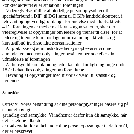
konkret aktivitet eller situation i foreningen
– Videregivelse af dine almindelige personoplysninger til
specialforbund i DIF, til DGI samt til DGI’s landsdelskontorer, i
relevant og nødvendigt omfang i forbindelse med idrætsaktivitet
– Da foreningen er medlem af idrætsorganisationer, sker der
videregivelse af oplysninger om ledere og træner til disse, for at
ledere og trænere kan modtage information og aktivitets- og
kursustilbud fra disse idrætsorganisationer
– Af praktiske og administrative hensyn opbevarer vi dine
almindelige medlemsoplysninger også i en periode efter din
udmeldelse af foreningen
– Af hensyn til kontaktmuligheder kan der for børn og unge under
18 år behandles oplysninger om forældrene
– Bevaring af oplysninger med historisk værdi til statistik og
lignende
Samtykke
Oftest vil vores behandling af dine personoplysninger basere sig på
et andet lovligt
grundlag end samtykke. Vi indhenter derfor kun dit samtykke, når
det i sjældne tilfælde
er nødvendigt for at behandle dine personoplysninger til de formål,
der er beskrevet