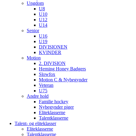
Ungdom
U8
U10
U12
U14
Senior
U16
U19
DIVISIONEN
KVINDER
Motion
2. DIVISION
Herning Honey Badgers
Slowfox
Motion C & Nybegynder
Veteran
U75
Andre hold
Familie hockey
Nybegynder piger
Eliteklasserne
Talentklasserne
Talent- og eliteklasser
Eliteklasserne
Talentklasserne