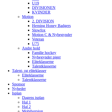
U19
DIVISIONEN
KVINDER
Motion
2. DIVISION
Herning Honey Badgers
Slowfox
Motion C & Nybegynder
Veteran
U75
Andre hold
Familie hockey
Nybegynder piger
Eliteklasserne
Talentklasserne
Talent- og eliteklasser
Eliteklasserne
Talentklasserne
Sponsor
Nyheder
Isplan
Dagens isplan
Hal 1
Hal 2
Mobilversion