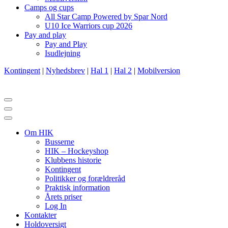
Camps og cups
All Star Camp Powered by Spar Nord
U10 Ice Warriors cup 2026
Pay and play
Pay and Play
Isudlejning
Kontingent
|
Nyhedsbrev
|
Hal 1
|
Hal 2
|
Mobilversion
Navigation
menu
Navigation
menu
Om HIK
Busserne
HIK – Hockeyshop
Klubbens historie
Kontingent
Politikker og forældreråd
Praktisk information
Årets priser
Log In
Kontakter
Holdoversigt