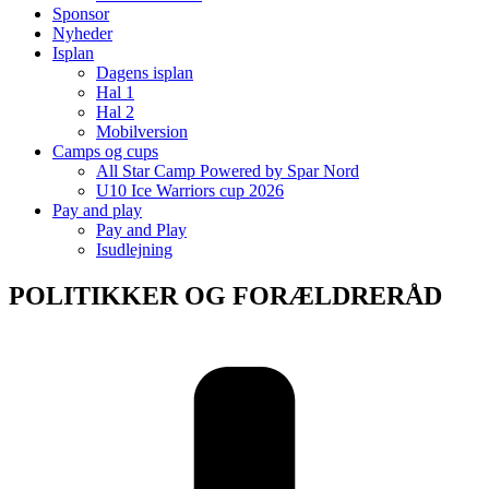
Sponsor
Nyheder
Isplan
Dagens isplan
Hal 1
Hal 2
Mobilversion
Camps og cups
All Star Camp Powered by Spar Nord
U10 Ice Warriors cup 2026
Pay and play
Pay and Play
Isudlejning
POLITIKKER OG FORÆLDRERÅD