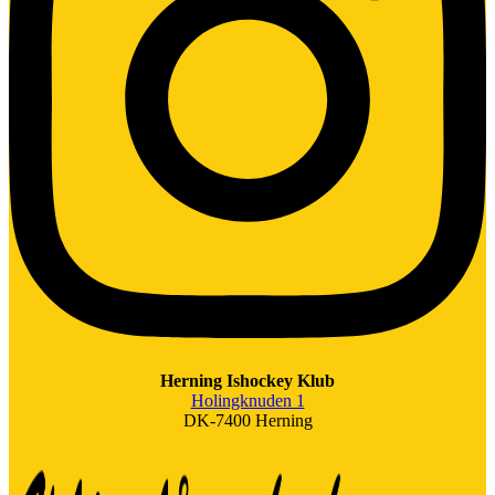
Herning Ishockey Klub
Holingknuden 1
DK-7400 Herning