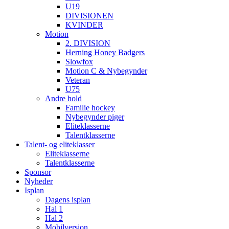
U19
DIVISIONEN
KVINDER
Motion
2. DIVISION
Herning Honey Badgers
Slowfox
Motion C & Nybegynder
Veteran
U75
Andre hold
Familie hockey
Nybegynder piger
Eliteklasserne
Talentklasserne
Talent- og eliteklasser
Eliteklasserne
Talentklasserne
Sponsor
Nyheder
Isplan
Dagens isplan
Hal 1
Hal 2
Mobilversion