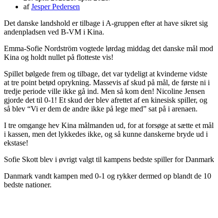
af
Jesper Pedersen
Det danske landshold er tilbage i A-gruppen efter at have sikret sig
andenpladsen ved B-VM i Kina.
Emma-Sofie Nordström vogtede lørdag middag det danske mål mod
Kina og holdt nullet på flotteste vis!
Spillet bølgede frem og tilbage, det var tydeligt at kvinderne vidste
at tre point betød oprykning. Massevis af skud på mål, de første ni i
tredje periode ville ikke gå ind. Men så kom den! Nicoline Jensen
gjorde det til 0-1! Et skud der blev afrettet af en kinesisk spiller, og
så blev “Vi er dem de andre ikke på lege med” sat på i arenaen.
I tre omgange hev Kina målmanden ud, for at forsøge at sætte et mål
i kassen, men det lykkedes ikke, og så kunne danskerne bryde ud i
ekstase!
Sofie Skott blev i øvrigt valgt til kampens bedste spiller for Danmark
Danmark vandt kampen med 0-1 og rykker dermed op blandt de 10
bedste nationer.