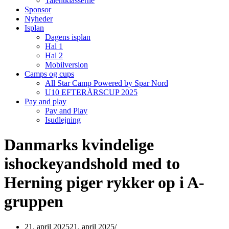
Talentklasserne
Sponsor
Nyheder
Isplan
Dagens isplan
Hal 1
Hal 2
Mobilversion
Camps og cups
All Star Camp Powered by Spar Nord
U10 EFTERÅRSCUP 2025
Pay and play
Pay and Play
Isudlejning
Danmarks kvindelige
ishockeyandshold med to
Herning piger rykker op i A-
gruppen
21. april 2025
21. april 2025