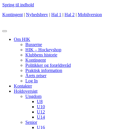
Spring til indhold
Kontingent
|
Nyhedsbrev
|
Hal 1
|
Hal 2
|
Mobilversion
Om HIK
Busserne
HIK – Hockeyshop
Klubbens historie
Kontingent
Politikker og forældreråd
Praktisk information
Årets priser
Log In
Kontakter
Holdoversigt
Ungdom
U8
U10
U12
U14
Senior
U16