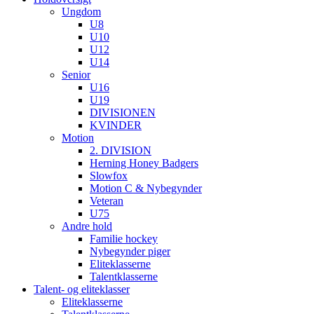
Ungdom
U8
U10
U12
U14
Senior
U16
U19
DIVISIONEN
KVINDER
Motion
2. DIVISION
Herning Honey Badgers
Slowfox
Motion C & Nybegynder
Veteran
U75
Andre hold
Familie hockey
Nybegynder piger
Eliteklasserne
Talentklasserne
Talent- og eliteklasser
Eliteklasserne