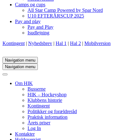
Camps og cups
All Star Camp Powered by Spar Nord
U10 EFTERÅRSCUP 2025
Pay and play
Pay and Play
Isudlejning
Kontingent
|
Nyhedsbrev
|
Hal 1
|
Hal 2
|
Mobilversion
Navigation menu
Navigation menu
Om HIK
Busserne
HIK – Hockeyshop
Klubbens historie
Kontingent
Politikker og forældreråd
Praktisk information
Årets priser
Log In
Kontakter
Holdoversigt