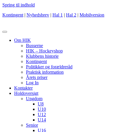
Spring til indhold
Kontingent
|
Nyhedsbrev
|
Hal 1
|
Hal 2
|
Mobilversion
Om HIK
Busserne
HIK – Hockeyshop
Klubbens historie
Kontingent
Politikker og forældreråd
Praktisk information
Årets priser
Log In
Kontakter
Holdoversigt
Ungdom
U8
U10
U12
U14
Senior
U16