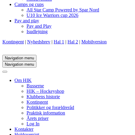
Camps og cups
All Star Camp Powered by Spar Nord
U10 Ice Warriors cup 2026
Pay and play
Pay and Play
Isudlejning
Kontingent
|
Nyhedsbrev
|
Hal 1
|
Hal 2
|
Mobilversion
Navigation menu
Navigation menu
Om HIK
Busserne
HIK – Hockeyshop
Klubbens historie
Kontingent
Politikker og forældreråd
Praktisk information
Årets priser
Log In
Kontakter
Holdoversigt