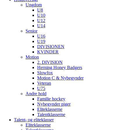
Ungdom
U8
U10
U12
U14
Senior
U16
U19
DIVISIONEN
KVINDER
Motion
2. DIVISION
Herning Honey Badgers
Slowfox
Motion C & Nybegynder
Veteran
U75
Andre hold
Familie hockey
Nybegynder piger
Eliteklasserne
Talentklasserne
Talent- og eliteklasser
Eliteklasserne