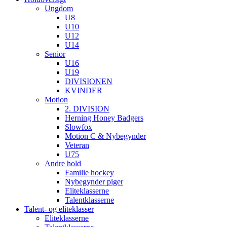
Ungdom
U8
U10
U12
U14
Senior
U16
U19
DIVISIONEN
KVINDER
Motion
2. DIVISION
Herning Honey Badgers
Slowfox
Motion C & Nybegynder
Veteran
U75
Andre hold
Familie hockey
Nybegynder piger
Eliteklasserne
Talentklasserne
Talent- og eliteklasser
Eliteklasserne