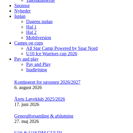
Talentklasserne
Sponsor
Nyheder
Isplan
Dagens isplan
Hal 1
Hal 2
Mobilversion
Camps og cups
All Star Camp Powered by Spar Nord
U10 Ice Warriors cup 2026
Pay and play
Pay and Play
Isudlejning
Kontingent for sæsonen 2026/2027
6. august 2026
Årets Løveklub 2025/2026
17. juni 2026
Generalforsamling & afslutning
27. maj 2026
U16 & U18 DM GULD!