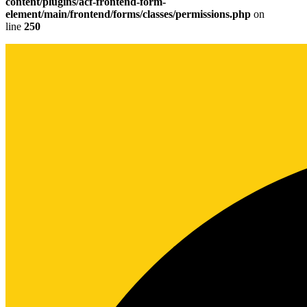
content/plugins/acf-frontend-form-
element/main/frontend/forms/classes/permissions.php
on
line
250