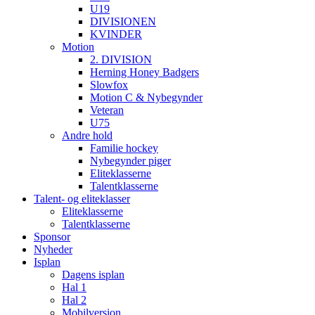
U19
DIVISIONEN
KVINDER
Motion
2. DIVISION
Herning Honey Badgers
Slowfox
Motion C & Nybegynder
Veteran
U75
Andre hold
Familie hockey
Nybegynder piger
Eliteklasserne
Talentklasserne
Talent- og eliteklasser
Eliteklasserne
Talentklasserne
Sponsor
Nyheder
Isplan
Dagens isplan
Hal 1
Hal 2
Mobilversion