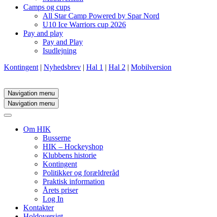
Camps og cups
All Star Camp Powered by Spar Nord
U10 Ice Warriors cup 2026
Pay and play
Pay and Play
Isudlejning
Kontingent
|
Nyhedsbrev
|
Hal 1
|
Hal 2
|
Mobilversion
Navigation menu
Navigation menu
Om HIK
Busserne
HIK – Hockeyshop
Klubbens historie
Kontingent
Politikker og forældreråd
Praktisk information
Årets priser
Log In
Kontakter
Holdoversigt