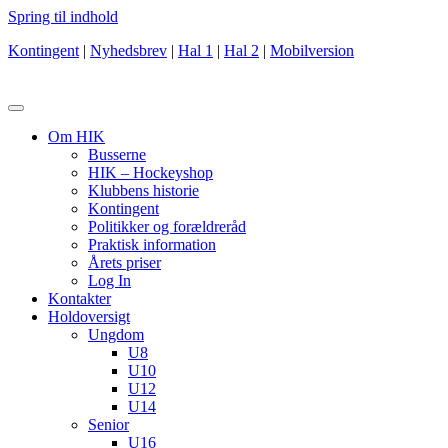
Spring til indhold
Kontingent
|
Nyhedsbrev
|
Hal 1
|
Hal 2
|
Mobilversion
Om HIK
Busserne
HIK – Hockeyshop
Klubbens historie
Kontingent
Politikker og forældreråd
Praktisk information
Årets priser
Log In
Kontakter
Holdoversigt
Ungdom
U8
U10
U12
U14
Senior
U16