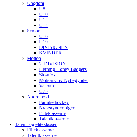
Ungdom
U8
U10
U12
U14
Senior
U16
U19
DIVISIONEN
KVINDER
Motion
2. DIVISION
Herning Honey Badgers
Slowfox
Motion C & Nybegynder
Veteran
U75
Andre hold
Familie hockey
Nybegynder piger
Eliteklasserne
Talentklasserne
Talent- og eliteklasser
Eliteklasserne
Talentklasserne