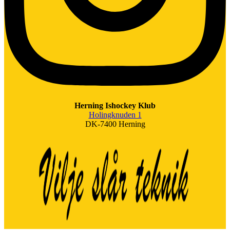
Herning Ishockey Klub
Holingknuden 1
DK-7400 Herning