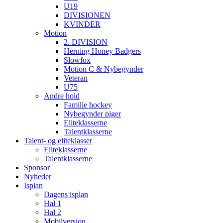
U19
DIVISIONEN
KVINDER
Motion
2. DIVISION
Herning Honey Badgers
Slowfox
Motion C & Nybegynder
Veteran
U75
Andre hold
Familie hockey
Nybegynder piger
Eliteklasserne
Talentklasserne
Talent- og eliteklasser
Eliteklasserne
Talentklasserne
Sponsor
Nyheder
Isplan
Dagens isplan
Hal 1
Hal 2
Mobilversion