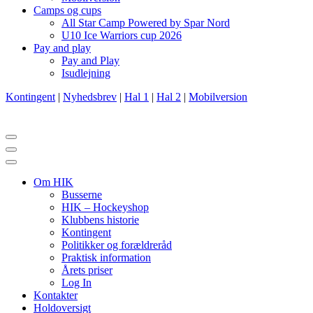
Camps og cups
All Star Camp Powered by Spar Nord
U10 Ice Warriors cup 2026
Pay and play
Pay and Play
Isudlejning
Kontingent
|
Nyhedsbrev
|
Hal 1
|
Hal 2
|
Mobilversion
Navigation
menu
Navigation
menu
Om HIK
Busserne
HIK – Hockeyshop
Klubbens historie
Kontingent
Politikker og forældreråd
Praktisk information
Årets priser
Log In
Kontakter
Holdoversigt