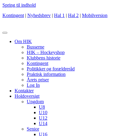
Spring til indhold
Kontingent
|
Nyhedsbrev
|
Hal 1
|
Hal 2
|
Mobilversion
Om HIK
Busserne
HIK – Hockeyshop
Klubbens historie
Kontingent
Politikker og forældreråd
Praktisk information
Årets priser
Log In
Kontakter
Holdoversigt
Ungdom
U8
U10
U12
U14
Senior
U16