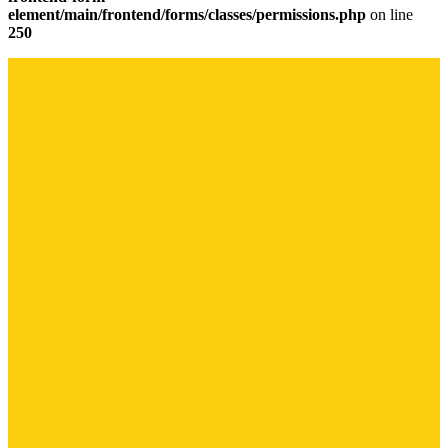
element/main/frontend/forms/classes/permissions.php
on line
250