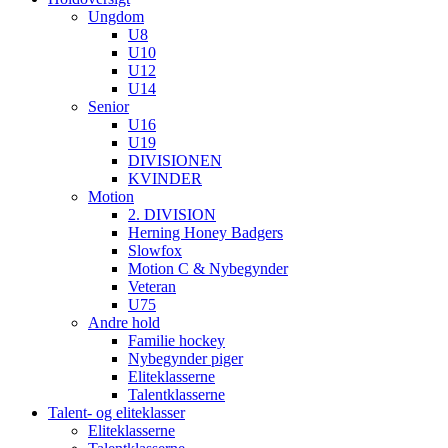
Ungdom
U8
U10
U12
U14
Senior
U16
U19
DIVISIONEN
KVINDER
Motion
2. DIVISION
Herning Honey Badgers
Slowfox
Motion C & Nybegynder
Veteran
U75
Andre hold
Familie hockey
Nybegynder piger
Eliteklasserne
Talentklasserne
Talent- og eliteklasser
Eliteklasserne