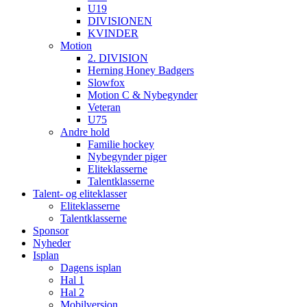
U19
DIVISIONEN
KVINDER
Motion
2. DIVISION
Herning Honey Badgers
Slowfox
Motion C & Nybegynder
Veteran
U75
Andre hold
Familie hockey
Nybegynder piger
Eliteklasserne
Talentklasserne
Talent- og eliteklasser
Eliteklasserne
Talentklasserne
Sponsor
Nyheder
Isplan
Dagens isplan
Hal 1
Hal 2
Mobilversion