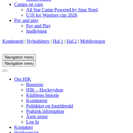
Camps og cups
All Star Camp Powered by Spar Nord
U10 Ice Warriors cup 2026
Pay and play
Pay and Play
Isudlejning
Kontingent
|
Nyhedsbrev
|
Hal 1
|
Hal 2
|
Mobilversion
Navigation menu
Navigation menu
Om HIK
Busserne
HIK – Hockeyshop
Klubbens historie
Kontingent
Politikker og forældreråd
Praktisk information
Årets priser
Log In
Kontakter
Holdoversigt