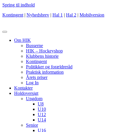
Spring til indhold
Kontingent
|
Nyhedsbrev
|
Hal 1
|
Hal 2
|
Mobilversion
Om HIK
Busserne
HIK – Hockeyshop
Klubbens historie
Kontingent
Politikker og forældreråd
Praktisk information
Årets priser
Log In
Kontakter
Holdoversigt
Ungdom
U8
U10
U12
U14
Senior
U16