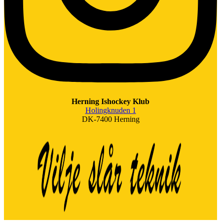
Herning Ishockey Klub
Holingknuden 1
DK-7400 Herning