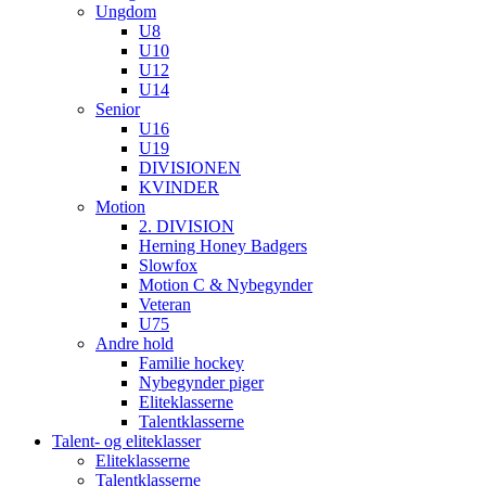
Ungdom
U8
U10
U12
U14
Senior
U16
U19
DIVISIONEN
KVINDER
Motion
2. DIVISION
Herning Honey Badgers
Slowfox
Motion C & Nybegynder
Veteran
U75
Andre hold
Familie hockey
Nybegynder piger
Eliteklasserne
Talentklasserne
Talent- og eliteklasser
Eliteklasserne
Talentklasserne