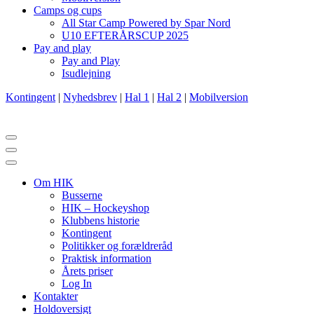
Camps og cups
All Star Camp Powered by Spar Nord
U10 EFTERÅRSCUP 2025
Pay and play
Pay and Play
Isudlejning
Kontingent
|
Nyhedsbrev
|
Hal 1
|
Hal 2
|
Mobilversion
Navigation
menu
Navigation
menu
Om HIK
Busserne
HIK – Hockeyshop
Klubbens historie
Kontingent
Politikker og forældreråd
Praktisk information
Årets priser
Log In
Kontakter
Holdoversigt