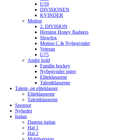
U19
DIVISIONEN
KVINDER
Motion
2. DIVISION
Herning Honey Badgers
Slowfox
Motion C & Nybegynder
Veteran
U75
Andre hold
Familie hockey
Nybegynder piger
Eliteklasserne
Talentklasserne
Talent- og eliteklasser
Eliteklasserne
Talentklasserne
Sponsor
Nyheder
Isplan
Dagens isplan
Hal 1
Hal 2
Mobilversion