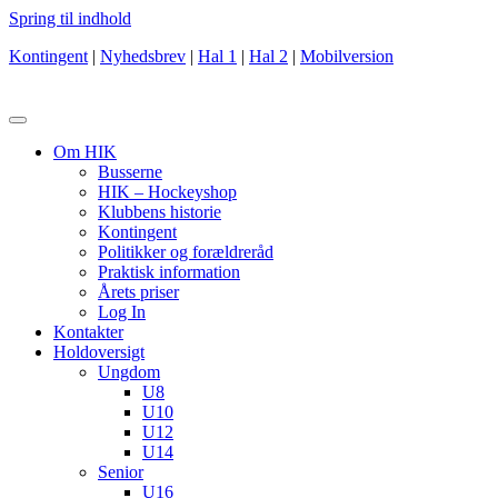
Spring til indhold
Kontingent
|
Nyhedsbrev
|
Hal 1
|
Hal 2
|
Mobilversion
Om HIK
Busserne
HIK – Hockeyshop
Klubbens historie
Kontingent
Politikker og forældreråd
Praktisk information
Årets priser
Log In
Kontakter
Holdoversigt
Ungdom
U8
U10
U12
U14
Senior
U16