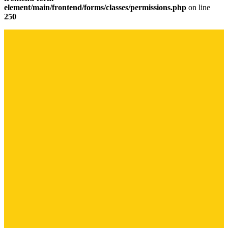
element/main/frontend/forms/classes/permissions.php
on line
250