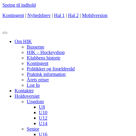
Spring til indhold
Kontingent
|
Nyhedsbrev
|
Hal 1
|
Hal 2
|
Mobilversion
Om HIK
Busserne
HIK – Hockeyshop
Klubbens historie
Kontingent
Politikker og forældreråd
Praktisk information
Årets priser
Log In
Kontakter
Holdoversigt
Ungdom
U8
U10
U12
U14
Senior
U16