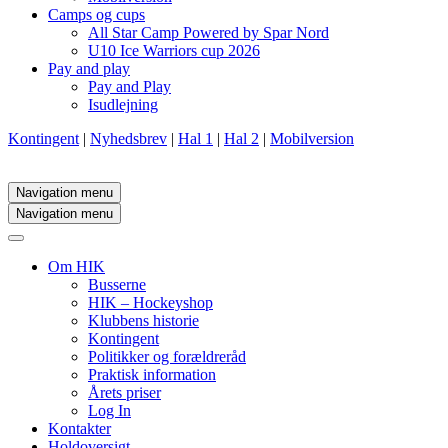
Camps og cups
All Star Camp Powered by Spar Nord
U10 Ice Warriors cup 2026
Pay and play
Pay and Play
Isudlejning
Kontingent
|
Nyhedsbrev
|
Hal 1
|
Hal 2
|
Mobilversion
Navigation menu
Navigation menu
Om HIK
Busserne
HIK – Hockeyshop
Klubbens historie
Kontingent
Politikker og forældreråd
Praktisk information
Årets priser
Log In
Kontakter
Holdoversigt