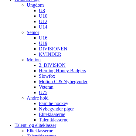
Ungdom
U8
U10
U12
U14
Senior
U16
U19
DIVISIONEN
KVINDER
Motion
2. DIVISION
Herning Honey Badgers
Slowfox
Motion C & Nybegynder
Veteran
U75
Andre hold
Familie hockey
Nybegynder piger
Eliteklasserne
Talentklasserne
Talent- og eliteklasser
Eliteklasserne