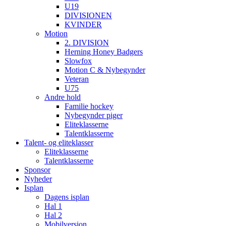
U19
DIVISIONEN
KVINDER
Motion
2. DIVISION
Herning Honey Badgers
Slowfox
Motion C & Nybegynder
Veteran
U75
Andre hold
Familie hockey
Nybegynder piger
Eliteklasserne
Talentklasserne
Talent- og eliteklasser
Eliteklasserne
Talentklasserne
Sponsor
Nyheder
Isplan
Dagens isplan
Hal 1
Hal 2
Mobilversion