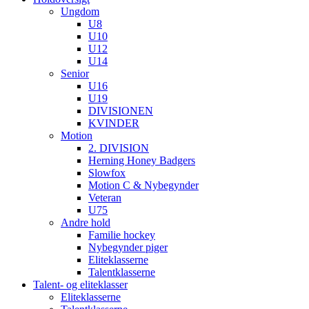
Ungdom
U8
U10
U12
U14
Senior
U16
U19
DIVISIONEN
KVINDER
Motion
2. DIVISION
Herning Honey Badgers
Slowfox
Motion C & Nybegynder
Veteran
U75
Andre hold
Familie hockey
Nybegynder piger
Eliteklasserne
Talentklasserne
Talent- og eliteklasser
Eliteklasserne