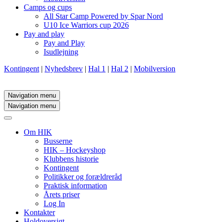
Camps og cups
All Star Camp Powered by Spar Nord
U10 Ice Warriors cup 2026
Pay and play
Pay and Play
Isudlejning
Kontingent
|
Nyhedsbrev
|
Hal 1
|
Hal 2
|
Mobilversion
Navigation menu
Navigation menu
Om HIK
Busserne
HIK – Hockeyshop
Klubbens historie
Kontingent
Politikker og forældreråd
Praktisk information
Årets priser
Log In
Kontakter
Holdoversigt