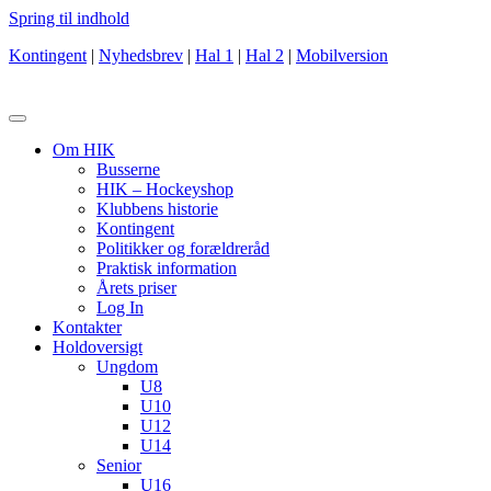
Spring til indhold
Kontingent
|
Nyhedsbrev
|
Hal 1
|
Hal 2
|
Mobilversion
Om HIK
Busserne
HIK – Hockeyshop
Klubbens historie
Kontingent
Politikker og forældreråd
Praktisk information
Årets priser
Log In
Kontakter
Holdoversigt
Ungdom
U8
U10
U12
U14
Senior
U16