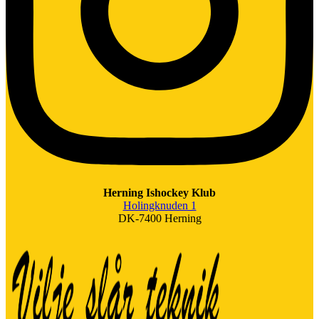
Herning Ishockey Klub
Holingknuden 1
DK-7400 Herning