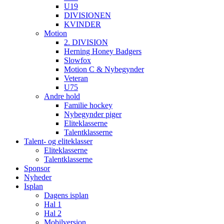
U19
DIVISIONEN
KVINDER
Motion
2. DIVISION
Herning Honey Badgers
Slowfox
Motion C & Nybegynder
Veteran
U75
Andre hold
Familie hockey
Nybegynder piger
Eliteklasserne
Talentklasserne
Talent- og eliteklasser
Eliteklasserne
Talentklasserne
Sponsor
Nyheder
Isplan
Dagens isplan
Hal 1
Hal 2
Mobilversion