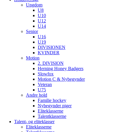
Ungdom
U8
U10
U12
U14
Senior
U16
U19
DIVISIONEN
KVINDER
Motion
2. DIVISION
Herning Honey Badgers
Slowfox
Motion C & Nybegynder
Veteran
U75
Andre hold
Familie hockey
Nybegynder piger
Eliteklasserne
Talentklasserne
Talent- og eliteklasser
Eliteklasserne