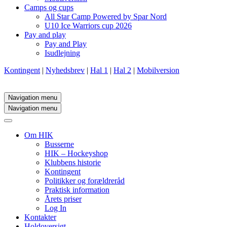
Camps og cups
All Star Camp Powered by Spar Nord
U10 Ice Warriors cup 2026
Pay and play
Pay and Play
Isudlejning
Kontingent
|
Nyhedsbrev
|
Hal 1
|
Hal 2
|
Mobilversion
Navigation menu
Navigation menu
Om HIK
Busserne
HIK – Hockeyshop
Klubbens historie
Kontingent
Politikker og forældreråd
Praktisk information
Årets priser
Log In
Kontakter
Holdoversigt