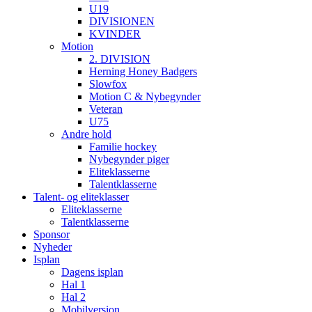
U19
DIVISIONEN
KVINDER
Motion
2. DIVISION
Herning Honey Badgers
Slowfox
Motion C & Nybegynder
Veteran
U75
Andre hold
Familie hockey
Nybegynder piger
Eliteklasserne
Talentklasserne
Talent- og eliteklasser
Eliteklasserne
Talentklasserne
Sponsor
Nyheder
Isplan
Dagens isplan
Hal 1
Hal 2
Mobilversion