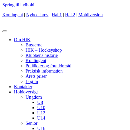
Spring til indhold
Kontingent
|
Nyhedsbrev
|
Hal 1
|
Hal 2
|
Mobilversion
Om HIK
Busserne
HIK – Hockeyshop
Klubbens historie
Kontingent
Politikker og forældreråd
Praktisk information
Årets priser
Log In
Kontakter
Holdoversigt
Ungdom
U8
U10
U12
U14
Senior
U16