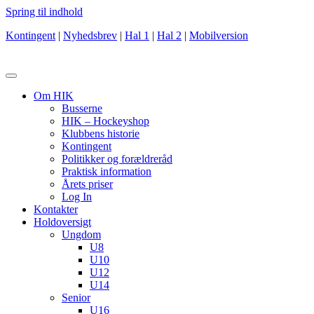
Spring til indhold
Kontingent
|
Nyhedsbrev
|
Hal 1
|
Hal 2
|
Mobilversion
Om HIK
Busserne
HIK – Hockeyshop
Klubbens historie
Kontingent
Politikker og forældreråd
Praktisk information
Årets priser
Log In
Kontakter
Holdoversigt
Ungdom
U8
U10
U12
U14
Senior
U16