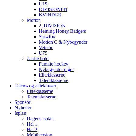
U19
DIVISIONEN
KVINDER
Motion
2. DIVISION
Herning Honey Badgers
Slowfox
Motion C & Nybegynder
Veteran
U75
Andre hold
Familie hockey
Nybegynder piger
Eliteklasserne
Talentklasserne
Talent- og eliteklasser
Eliteklasserne
Talentklasserne
Sponsor
Nyheder
Isplan
Dagens isplan
Hal 1
Hal 2
Mobilversion