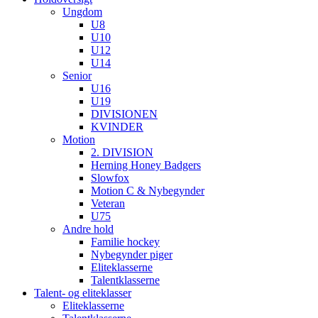
Ungdom
U8
U10
U12
U14
Senior
U16
U19
DIVISIONEN
KVINDER
Motion
2. DIVISION
Herning Honey Badgers
Slowfox
Motion C & Nybegynder
Veteran
U75
Andre hold
Familie hockey
Nybegynder piger
Eliteklasserne
Talentklasserne
Talent- og eliteklasser
Eliteklasserne