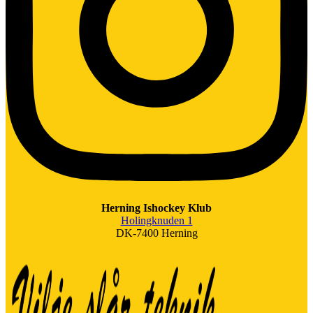
Herning Ishockey Klub
Holingknuden 1
DK-7400 Herning