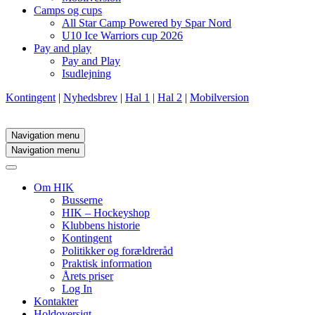
Camps og cups
All Star Camp Powered by Spar Nord
U10 Ice Warriors cup 2026
Pay and play
Pay and Play
Isudlejning
Kontingent
|
Nyhedsbrev
|
Hal 1
|
Hal 2
|
Mobilversion
Navigation menu
Navigation menu
Om HIK
Busserne
HIK – Hockeyshop
Klubbens historie
Kontingent
Politikker og forældreråd
Praktisk information
Årets priser
Log In
Kontakter
Holdoversigt